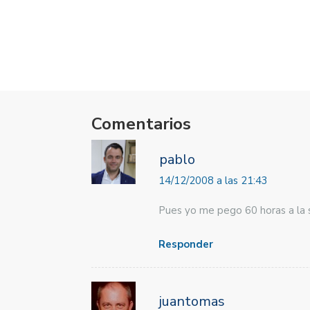
CERRADO
Comentarios
pablo
14/12/2008 a las 21:43
Pues yo me pego 60 horas a la 
Responder
juantomas