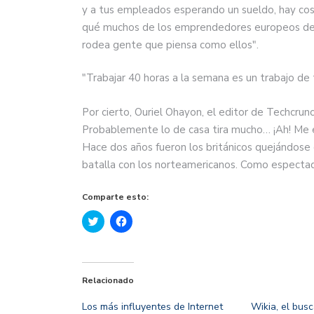
y a tus empleados esperando un sueldo, hay cos
qué muchos de los emprendedores europeos de éx
rodea gente que piensa como ellos".
"Trabajar 40 horas a la semana es un trabajo de
Por cierto, Ouriel Ohayon, el editor de Techcrun
Probablemente lo de casa tira mucho… ¡Ah! Me
Hace dos años fueron los británicos quejándose d
batalla con los norteamericanos. Como espectad
Comparte esto:
Haz
Haz
clic
clic
para
para
compartir
compartir
en
en
Twitter
Facebook
(Se
(Se
Relacionado
abre
abre
en
en
una
una
Los más influyentes de Internet
Wikia, el bus
ventana
ventana