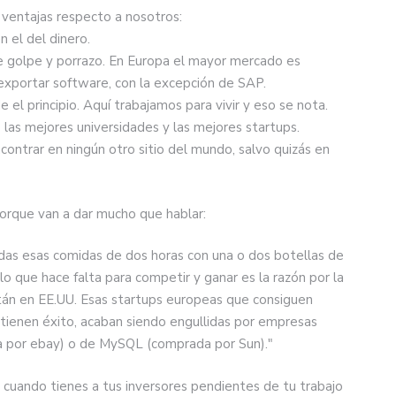
 ventajas respecto a nosotros:
n el del dinero.
e golpe y porrazo. En Europa el mayor mercado es
l exportar software, con la excepción de SAP.
el principio. Aquí trabajamos para vivir y eso se nota.
e las mejores universidades y las mejores startups.
contrar en ningún otro sitio del mundo, salvo quizás en
porque van a dar mucho que hablar:
odas esas comidas de dos horas con una o dos botellas de
lo que hace falta para competir y ganar es la razón por la
tán en EE.UU. Esas startups europeas que consiguen
y tienen éxito, acaban siendo engullidas por empresas
a por ebay) o de MySQL (comprada por Sun)."
 cuando tienes a tus inversores pendientes de tu trabajo