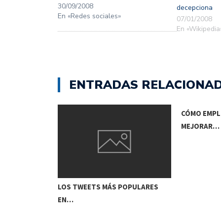
nueva)
nueva)
30/09/2008
decepciona
En «Redes sociales»
07/01/2008
En «Wikipedia
ENTRADAS RELACIONA
CÓMO EMPL
MEJORAR…
LOS TWEETS MÁS POPULARES
EN…