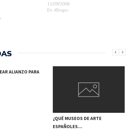
11/09/2006
En «Blogs»
»
DAS
EAR ALIANZO PARA
DIR
¿QUÉ MUSEOS DE ARTE
ESPAÑOLES…