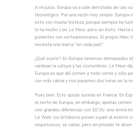
A mi juicio, Europa va a salir derrotada de casi
tecnológico. Por una razón muy simple: Europa n
esto con mucha tristeza, porque siempre he luch
lo ha hecho Loic Le Meur, pero sin éxito. Hasta
ponentes son norteamericanos. El propio Marc Si
necesita una marca "en cada país".
¿Qué ocurre? En Europa tenemos demasiados id
cambian la cultura y las costumbres. Le Meur dijo
Europa es que allí comen a todo correr y sólo p
con más calma y nos pasamos dos horas en la m
Pues bien. Esto quizás suceda en Francia. En Esp
el norte de Europa, sin embargo, apenas comen e
veo grandes diferencias con EE.UU. sino entre l
Le Web: los británicos ponen a parir al evento 
respetuosos, se callan, pero en privado te dicen