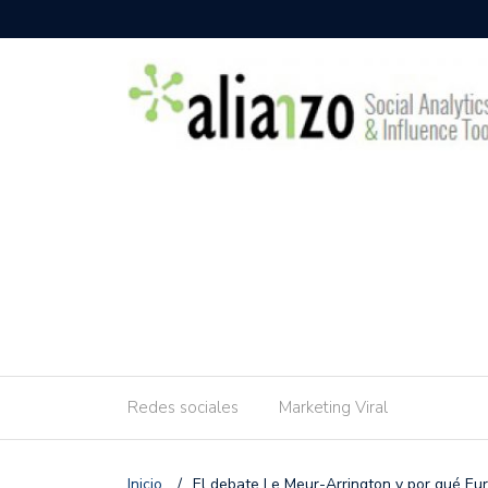
Redes sociales
Marketing Viral
Inicio
/
El debate Le Meur-Arrington y por qué Eu