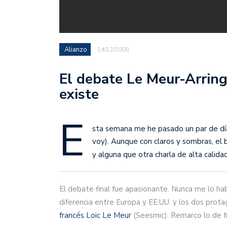
Alianzo
14/12/2008
El debate Le Meur-Arring
existe
E
sta semana me he pasado un par de dí
voy). Aunque con claros y sombras, el 
y alguna que otra charla de alta calid
El debate final fue apasionante. Nunca me lo hab
diferencia entre Europa y EE.UU. y los dos prota
francés Loic Le Meur
(Seesmic). Remarco lo de f