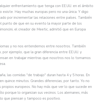
 cualquier enfrentamiento que tenga con EE.UU. en el ámbito
o existe. Hay muchas europas pero no una única. Y digo
ado por incrementar las relaciones entre países. También
 el punto de que en su evento la mayor parte de los
moncini, el creador de Meetic, admitió que en Europa
iomas y no nos entendemos entre nosotros. También
, por ejemplo, que la gran diferencia entre EE.UU. y
iensan en trabajar mientras que nosotros nos lo tomamos
esa.
aña, las comidas "de trabajo" duran hasta 4 y 5 horas. En
n quince minutos. Grandes diferencias, por tanto. Yo no
os propios europeos. No hay más que ver lo que sucede en
sólo porque lo organizan sus vecinos. Los alemanes, más
 lo que piensan y tampoco es positivo.