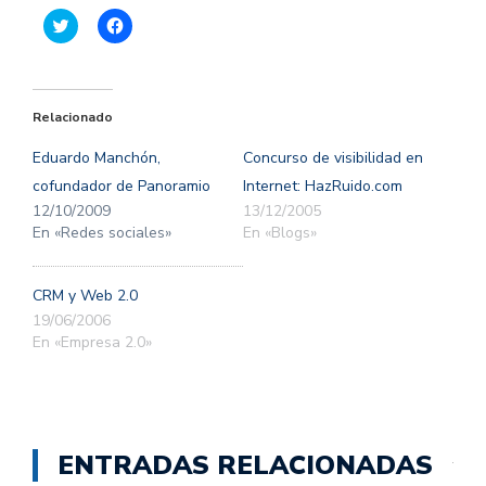
Haz
Haz
clic
clic
para
para
compartir
compartir
en
en
Twitter
Facebook
(Se
(Se
Relacionado
abre
abre
en
en
una
una
Eduardo Manchón,
Concurso de visibilidad en
ventana
ventana
nueva)
nueva)
cofundador de Panoramio
Internet: HazRuido.com
12/10/2009
13/12/2005
En «Redes sociales»
En «Blogs»
CRM y Web 2.0
19/06/2006
En «Empresa 2.0»
ENTRADAS RELACIONADAS