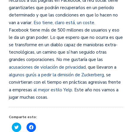
recursos a sus páginas en Facebook, la red social tiene
garantizarles que podrán recuperarlos en un periodo
determinado y que las condiciones en que lo hacen no
van a variar.
Eso tiene, claro está, un coste
.
Facebook tiene más de 500 millones de usuarios y eso
le da un gran poder. Lo que espero que no ocurra es que
se transforme en un diablo capaz de maniobras extra-
tecnológicas, un camino que sí han seguido otras
grandes corporaciones. No me gustaría que las
acusaciones de violación de privacidad
, que llevaron a
algunos gurús a pedir la dimisión de Zuckerberg
, se
convirtieran con el tiempo en prácticas agresivas frente
a empresas
al mejor estilo Yelp
. Este año nos vamos a
jugar muchas cosas.
Comparte esto:
Haz
Haz
clic
clic