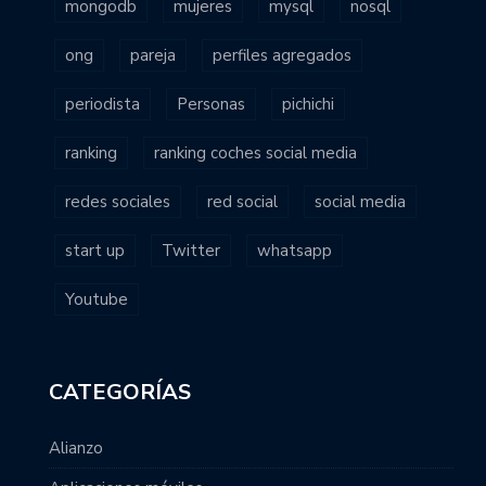
mongodb
mujeres
mysql
nosql
ong
pareja
perfiles agregados
periodista
Personas
pichichi
ranking
ranking coches social media
redes sociales
red social
social media
start up
Twitter
whatsapp
Youtube
CATEGORÍAS
Alianzo