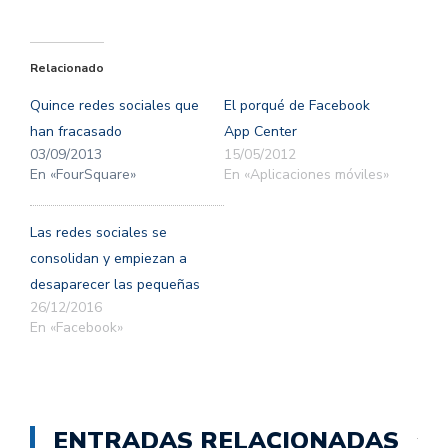
para
para
compartir
compartir
en
en
Twitter
Facebook
(Se
(Se
Relacionado
abre
abre
en
en
una
una
Quince redes sociales que
El porqué de Facebook
ventana
ventana
nueva)
nueva)
han fracasado
App Center
03/09/2013
15/05/2012
En «FourSquare»
En «Aplicaciones móviles»
Las redes sociales se
consolidan y empiezan a
desaparecer las pequeñas
26/12/2016
En «Facebook»
ENTRADAS RELACIONADAS