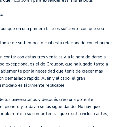
des que incorporan para extender esa misma bola.
co.
, aunque en una primera fase es suficiente con que sea
ante de su tiempo, lo cual está relacionado con el primer
contar con estas tres ventajas y, a la hora de darse a
 caso excepcional es el de Groupon, que ha jugado tanto a
robablemente por la necesidad que tenía de crecer más
 demasiado rápido. Al fin y al cabo, el gran
 modelo es fácilmente replicable.
de los universitarios y después creó una potente
del pionero y todavía se las sigue dando. No hay que
book frente a su competencia, que existía incluso antes,