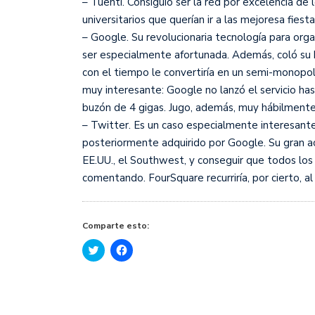
– Tuenti. Consiguió ser la red por excelencia de
universitarios que querían ir a las mejoresa fies
– Google. Su revolucionaria tecnología para org
ser especialmente afortunada. Además, coló su 
con el tiempo le convertiría en un semi-monopoli
muy interesante: Google no lanzó el servicio ha
buzón de 4 gigas. Jugo, además, muy hábilmente 
– Twitter. Es un caso especialmente interesante 
posteriormente adquirido por Google. Su gran ac
EE.UU., el Southwest, y conseguir que todos los
comentando. FourSquare recurriría, por cierto, 
Comparte esto:
Haz
Haz
clic
clic
para
para
compartir
compartir
en
en
Twitter
Facebook
(Se
(Se
abre
abre