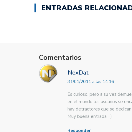
en
en
ENTRADAS RELACIONA
una
una
ventana
ventana
nueva)
nueva)
Comentarios
NexDat
31/01/2011 a las 14:16
Es curioso, pero a su vez demues
en el mundo los usuarios se en
hay detractores que se dedican 
Muy buena entrada =)
Responder