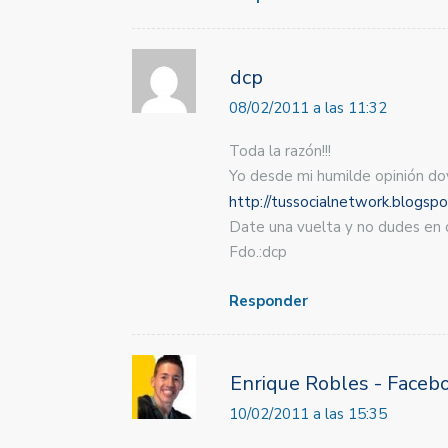
dcp
08/02/2011 a las 11:32
Toda la razón!!!
Yo desde mi humilde opinión doy
http://tussocialnetwork.blogsp
Date una vuelta y no dudes en d
Fdo.:dcp
Responder
Enrique Robles - Faceb
10/02/2011 a las 15:35