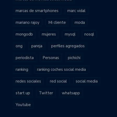
marcas de smartphones
marc vidal
mariano rajoy
Mi cliente
moda
mongodb
mujeres
mysql
nosql
ong
pareja
perfiles agregados
periodista
Personas
pichichi
ranking
ranking coches social media
redes sociales
red social
social media
start up
Twitter
whatsapp
Youtube