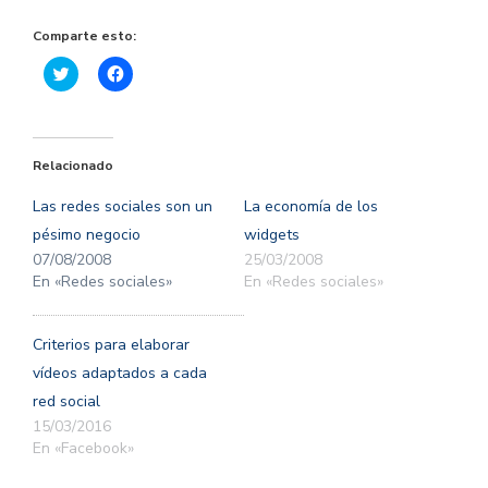
Comparte esto:
Haz
Haz
clic
clic
para
para
compartir
compartir
en
en
Twitter
Facebook
(Se
(Se
Relacionado
abre
abre
en
en
una
una
Las redes sociales son un
La economía de los
ventana
ventana
nueva)
nueva)
pésimo negocio
widgets
07/08/2008
25/03/2008
En «Redes sociales»
En «Redes sociales»
Criterios para elaborar
vídeos adaptados a cada
red social
15/03/2016
En «Facebook»