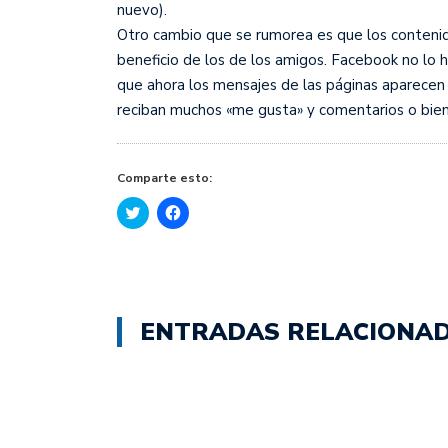
nuevo).
Otro cambio que se rumorea es que los conteni
beneficio de los de los amigos. Facebook no lo 
que ahora los mensajes de las páginas aparecen
reciban muchos «me gusta» y comentarios o bie
Comparte esto:
Haz
Haz
clic
clic
para
para
compartir
compartir
en
en
Twitter
Facebook
(Se
(Se
abre
abre
en
en
ENTRADAS RELACIONA
una
una
ventana
ventana
nueva)
nueva)