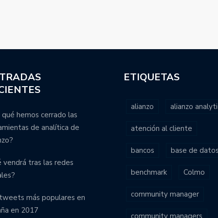
TRADAS
ETIQUETAS
CIENTES
alianzo
alianzo analyti
 qué hemos cerrado las
amientas de analítica de
atención al cliente
nzo?
bancos
base de dato
 vendrá tras las redes
benchmark
Colmo
ales?
community manager
tweets más populares en
aña en 2017
community managers