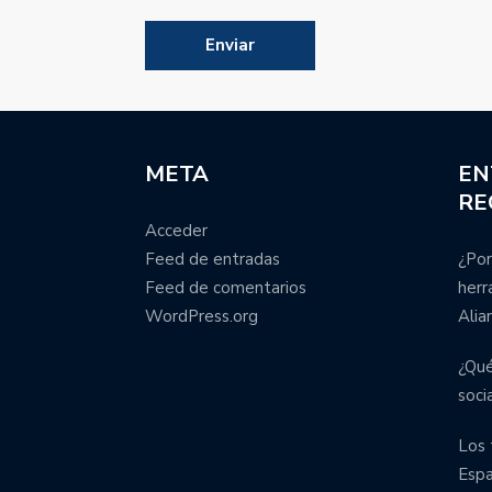
META
EN
RE
Acceder
Feed de entradas
¿Por
Feed de comentarios
herr
WordPress.org
Alia
¿Qué
soci
Los 
Esp