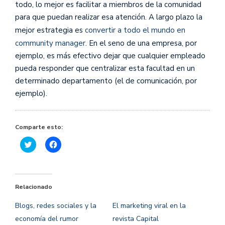
todo, lo mejor es facilitar a miembros de la comunidad
para que puedan realizar esa atención. A largo plazo la
mejor estrategia es
convertir a todo el mundo en
community manager
. En el seno de una empresa, por
ejemplo, es más efectivo dejar que cualquier empleado
pueda responder que centralizar esta facultad en un
determinado departamento (el de comunicación, por
ejemplo).
Comparte esto:
Haz
Haz
clic
clic
para
para
compartir
compartir
en
en
Twitter
Facebook
(Se
(Se
Relacionado
abre
abre
en
en
una
una
Blogs, redes sociales y la
El marketing viral en la
ventana
ventana
nueva)
nueva)
economía del rumor
revista Capital