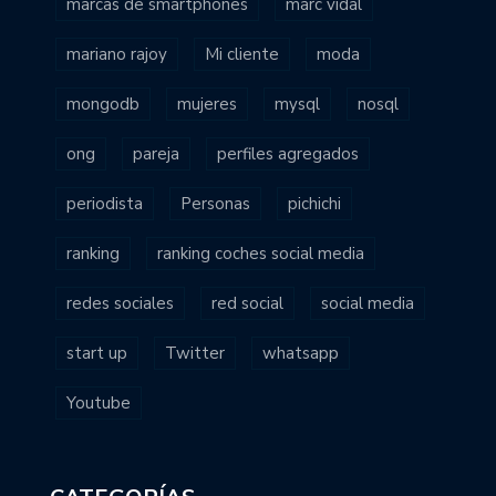
marcas de smartphones
marc vidal
mariano rajoy
Mi cliente
moda
mongodb
mujeres
mysql
nosql
ong
pareja
perfiles agregados
periodista
Personas
pichichi
ranking
ranking coches social media
redes sociales
red social
social media
start up
Twitter
whatsapp
Youtube