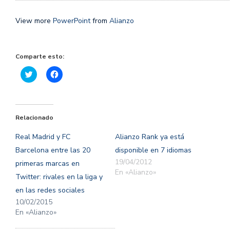
View more
PowerPoint
from
Alianzo
Comparte esto:
Haz
Haz
clic
clic
para
para
compartir
compartir
en
en
Twitter
Facebook
(Se
(Se
Relacionado
abre
abre
en
en
una
una
Real Madrid y FC
Alianzo Rank ya está
ventana
ventana
nueva)
nueva)
Barcelona entre las 20
disponible en 7 idiomas
19/04/2012
primeras marcas en
En «Alianzo»
Twitter: rivales en la liga y
en las redes sociales
10/02/2015
En «Alianzo»