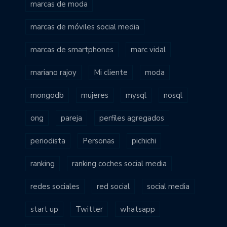
marcas de moda
marcas de móviles social media
marcas de smartphones
marc vidal
mariano rajoy
Mi cliente
moda
mongodb
mujeres
mysql
nosql
ong
pareja
perfiles agregados
periodista
Personas
pichichi
ranking
ranking coches social media
redes sociales
red social
social media
start up
Twitter
whatsapp