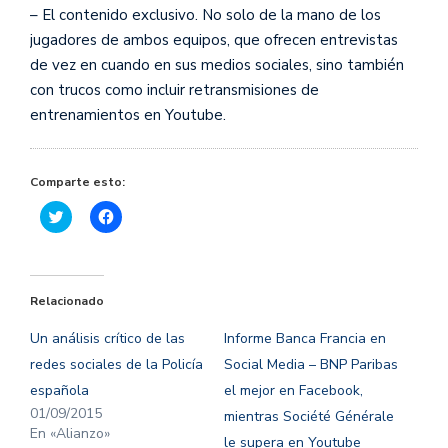
– El contenido exclusivo. No solo de la mano de los
jugadores de ambos equipos, que ofrecen entrevistas
de vez en cuando en sus medios sociales, sino también
con trucos como incluir retransmisiones de
entrenamientos en Youtube.
Comparte esto:
Haz
Haz
clic
clic
para
para
compartir
compartir
en
en
Twitter
Facebook
(Se
(Se
Relacionado
abre
abre
en
en
una
una
Un análisis crítico de las
Informe Banca Francia en
ventana
ventana
nueva)
nueva)
redes sociales de la Policía
Social Media – BNP Paribas
española
el mejor en Facebook,
01/09/2015
mientras Société Générale
En «Alianzo»
le supera en Youtube