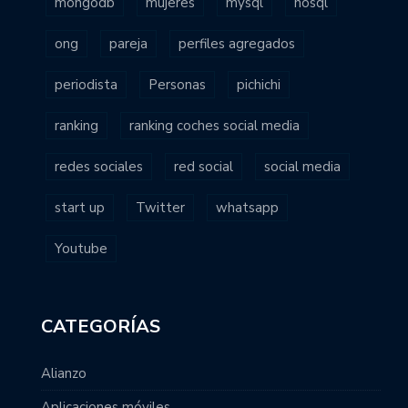
mongodb
mujeres
mysql
nosql
ong
pareja
perfiles agregados
periodista
Personas
pichichi
ranking
ranking coches social media
redes sociales
red social
social media
start up
Twitter
whatsapp
Youtube
CATEGORÍAS
Alianzo
Aplicaciones móviles