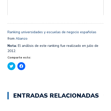
Ranking universidades y escuelas de negocio españolas
from
Alianzo
Nota:
El análisis de este ranking fue realizado en julio de
2012.
Comparte esto:
Haz
Haz
clic
clic
para
para
compartir
compartir
en
en
Twitter
Facebook
(Se
(Se
abre
abre
en
en
ENTRADAS RELACIONADAS
una
una
ventana
ventana
nueva)
nueva)