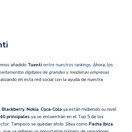
nti
mos añadido
Tuenti
entre nuestros rankings
. Ahora, los
artamentos digitales de grandes y medianas empresas
alizando en esta red social con la ayuda de nuestra
,
Blackberry
,
Nokia
,
Coca-Cola
ya están midiendo su nivel
40 principales
ya se encuentran en el Top 5 de los
ector. Tampoco se quedan atrás
Sitios
como
Pacha Ibiza
,
A
, que ya reflejan un importante número de seguidores.