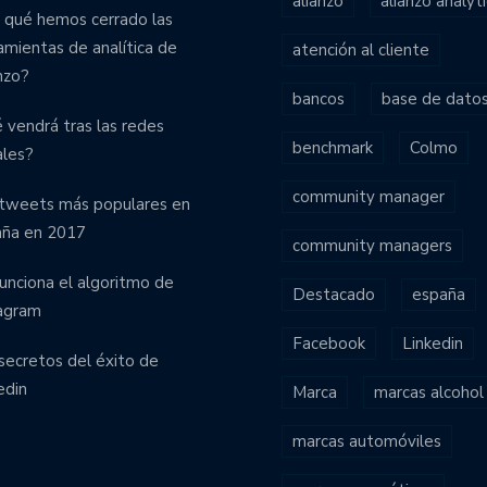
alianzo
alianzo analyti
 qué hemos cerrado las
amientas de analítica de
atención al cliente
nzo?
bancos
base de dato
 vendrá tras las redes
benchmark
Colmo
ales?
community manager
tweets más populares en
aña en 2017
community managers
funciona el algoritmo de
Destacado
españa
agram
Facebook
Linkedin
secretos del éxito de
edin
Marca
marcas alcohol
marcas automóviles