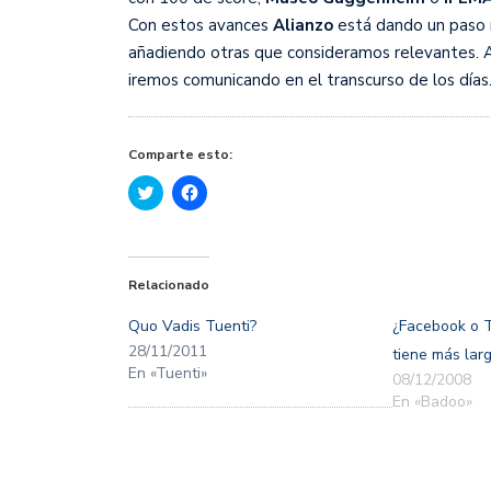
Con estos avances
Alianzo
está dando un paso m
añadiendo otras que consideramos relevantes. A
iremos comunicando en el transcurso de los días
Comparte esto:
Haz
Haz
clic
clic
para
para
compartir
compartir
en
en
Twitter
Facebook
(Se
(Se
Relacionado
abre
abre
en
en
una
una
Quo Vadis Tuenti?
¿Facebook o T
ventana
ventana
nueva)
nueva)
28/11/2011
tiene más lar
En «Tuenti»
08/12/2008
En «Badoo»