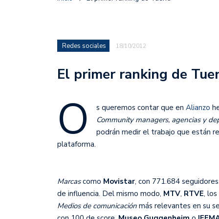
Redes sociales
18/10/2012
El primer ranking de Tue
O
s queremos contar que en
Alianzo
he
Community managers, agencias y dep
podrán medir el trabajo que están re
plataforma.
Marcas
como
Movistar
, con 771.684 seguidores
de influencia. Del mismo modo,
MTV
,
RTVE
, los
Medios de comunicación
más relevantes en su s
con 100 de score,
Museo Guggenheim
o
IFEM