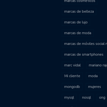
marcas cosméticos
marcas de belleza
marcas de lujo
marcas de moda
marcas de móviles social
marcas de smartphones
marc vidal
mariano ra
Mi cliente
moda
mongodb
mujeres
mysql
nosql
ong