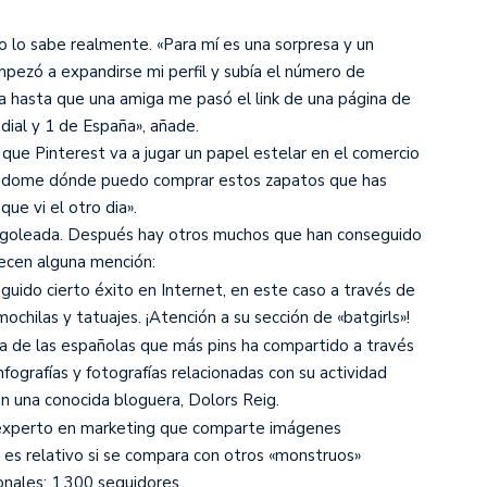
o lo sabe realmente. «Para mí es una sorpresa y un
ezó a expandirse mi perfil y subía el número de
a hasta que una amiga me pasó el link de una página de
ndial y 1 de España», añade.
 que Pinterest va a jugar un papel estelar en el comercio
tándome dónde puedo comprar estos zapatos que has
ue vi el otro dia».
r goleada. Después hay otros muchos que han conseguido
ecen alguna mención:
eguido cierto éxito en Internet, en este caso a través de
ochilas y tatuajes. ¡Atención a su sección de «batgirls»!
na de las españolas que más pins ha compartido a través
fografías y fotografías relacionadas con su actividad
on una conocida bloguera, Dolors Reig.
r experto en marketing que comparte imágenes
 es relativo si se compara con otros «monstruos»
nales: 1.300 seguidores.