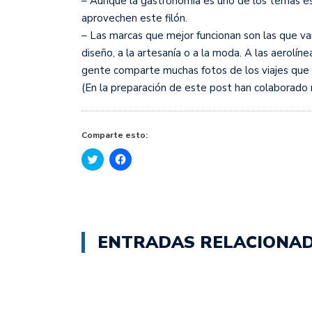
– Aunque la gastronomía es uno de los temas est
aprovechen este filón.
– Las marcas que mejor funcionan son las que van 
diseño, a la artesanía o a la moda. A las aerol
gente comparte muchas fotos de los viajes que ha
(En la preparación de este post han colaborado 
Comparte esto:
Haz
Haz
clic
clic
para
para
compartir
compartir
en
en
Twitter
Facebook
(Se
(Se
abre
abre
en
en
ENTRADAS RELACIONA
una
una
ventana
ventana
nueva)
nueva)