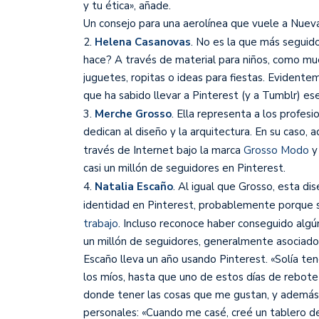
y tu ética», añade.
Un consejo para una aerolínea que vuele a Nueva 
2.
Helena Casanovas
. No es la que más seguid
hace? A través de material para niños, como mue
juguetes, ropitas o ideas para fiestas. Eviden
que ha sabido llevar a Pinterest (y a Tumblr) es
3.
Merche Grosso
. Ella representa a los profes
dedican al diseño y la arquitectura. En su caso,
través de Internet bajo la marca
Grosso Modo
y 
casi un millón de seguidores en Pinterest.
4.
Natalia Escaño
. Al igual que Grosso, esta di
identidad en Pinterest, probablemente porque 
trabajo
. Incluso reconoce haber conseguido algún
un millón de seguidores, generalmente asociados
Escaño lleva un año usando Pinterest. «Solía te
los míos, hasta que uno de estos días de rebote 
donde tener las cosas que me gustan, y además 
personales: «Cuando me casé, creé un tablero d