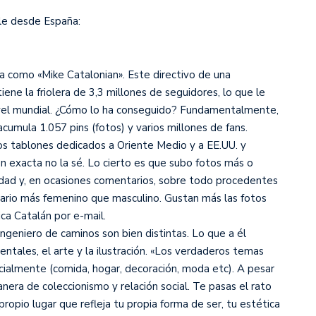
le desde España:
a como «Mike Catalonian». Este directivo de una
ne la friolera de 3,3 millones de seguidores, lo que le
nivel mundial. ¿Cómo lo ha conseguido? Fundamentalmente,
cumula 1.057 pins (fotos) y varios millones de fans.
os tablones dedicados a Oriente Medio y a EE.UU. y
ón exacta no la sé. Lo cierto es que subo fotos más o
ad y, en ocasiones comentarios, sobre todo procedentes
uario más femenino que masculino. Gustan más las fotos
ica Catalán por e-mail.
ngeniero de caminos son bien distintas. Lo que a él
entales, el arte y la ilustración. «Los verdaderos temas
cialmente (comida, hogar, decoración, moda etc). A pesar
nera de coleccionismo y relación social. Te pasas el rato
opio lugar que refleja tu propia forma de ser, tu estética