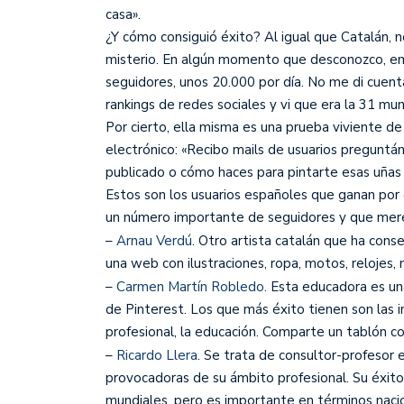
casa».
¿Y cómo consiguió éxito? Al igual que Catalán, n
misterio. En algún momento que desconozco, emp
seguidores, unos 20.000 por día. No me di cuent
rankings de redes sociales y vi que era la 31 mu
Por cierto, ella misma es una prueba viviente de
electrónico: «Recibo mails de usuarios pregun
publicado o cómo haces para pintarte esas uñas q
Estos son los usuarios españoles que ganan po
un número importante de seguidores y que mer
–
Arnau Verdú
. Otro artista catalán que ha cons
una web con ilustraciones, ropa, motos, relojes, m
–
Carmen Martín Robledo
. Esta educadora es u
de Pinterest. Los que más éxito tienen son las in
profesional, la educación. Comparte un tablón c
–
Ricardo Llera
. Se trata de consultor-profeso
provocadoras de su ámbito profesional. Su éxito
mundiales, pero es importante en términos nacio