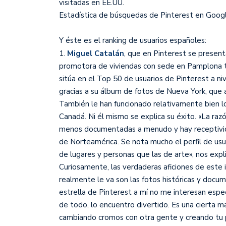
visitadas en EE.UU.
Estadística de búsquedas de Pinterest en Goog
Y éste es el ranking de usuarios españoles:
1.
Miguel Catalán
, que en Pinterest se present
promotora de viviendas con sede en Pamplona tie
sitúa en el Top 50 de usuarios de Pinterest a 
gracias a su álbum de fotos de Nueva York, que a
También le han funcionado relativamente bien l
Canadá. Ni él mismo se explica su éxito. «La raz
menos documentadas a menudo y hay receptivid
de Norteamérica. Se nota mucho el perfil de us
de lugares y personas que las de arte», nos expl
Curiosamente, las verdaderas aficiones de este i
realmente le va son las fotos históricas y docum
estrella de Pinterest a mí no me interesan espe
de todo, lo encuentro divertido. Es una cierta ma
cambiando cromos con otra gente y creando tu pr