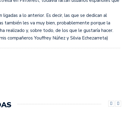
rella en Pinterest, todavía faltan usuarios españoles que
ligadas a lo anterior. Es decir, las que se dedican al
íneas también les va muy bien, probablemente porque la
 realizado y, sobre todo, de los que le gustaría hacer.
mis compañeros Youffrey Núñez y Silvia Echezarreta)
DAS