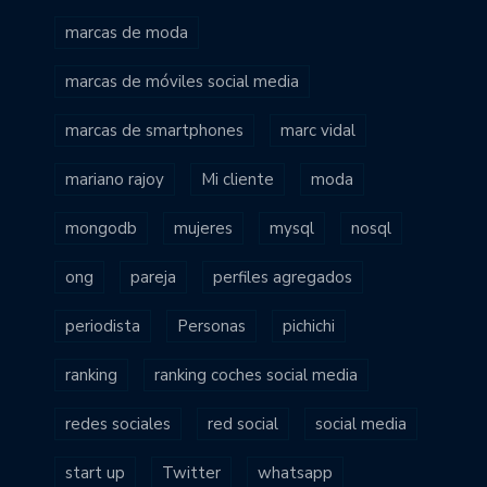
marcas de moda
marcas de móviles social media
marcas de smartphones
marc vidal
mariano rajoy
Mi cliente
moda
mongodb
mujeres
mysql
nosql
ong
pareja
perfiles agregados
periodista
Personas
pichichi
ranking
ranking coches social media
redes sociales
red social
social media
start up
Twitter
whatsapp