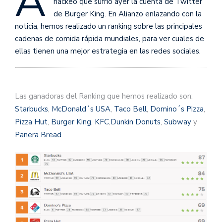
A
hackeo que sufrió ayer la cuenta de Twitter
de Burger King. En Alianzo enlazando con la
noticia, hemos realizado un ranking sobre las principales
cadenas de comida rápida mundiales, para ver cuales de
ellas tienen una mejor estrategia en las redes sociales.
Las ganadoras del Ranking que hemos realizado son:
Starbucks
,
McDonald´s USA
,
Taco Bell
,
Domino´s Pizza
,
Pizza Hut
,
Burger King
,
KFC
,
Dunkin Donuts
,
Subway
y
Panera Bread
.