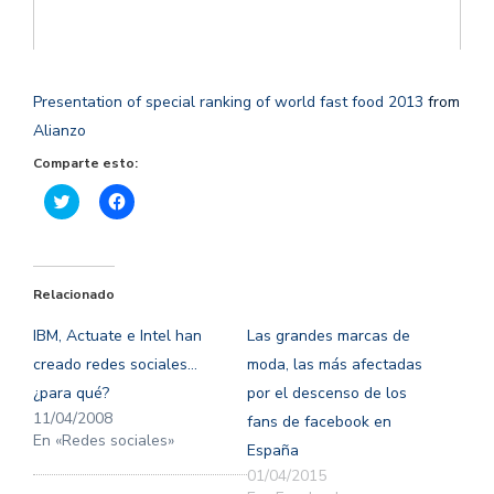
Presentation of special ranking of world fast food 2013
from
Alianzo
Comparte esto:
Haz
Haz
clic
clic
para
para
compartir
compartir
en
en
Twitter
Facebook
(Se
(Se
Relacionado
abre
abre
en
en
una
una
IBM, Actuate e Intel han
Las grandes marcas de
ventana
ventana
nueva)
nueva)
creado redes sociales…
moda, las más afectadas
¿para qué?
por el descenso de los
11/04/2008
fans de facebook en
En «Redes sociales»
España
01/04/2015