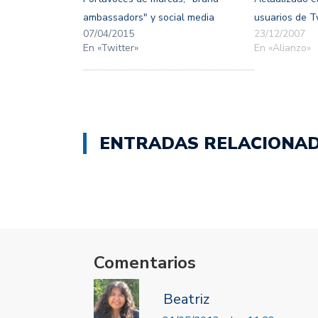
ventana
ventana
nueva)
nueva)
ambassadors" y social media
usuarios de T
07/04/2015
23/12/2007
En «Twitter»
En «Alianzo»
ENTRADAS RELACIONA
Comentarios
Beatriz