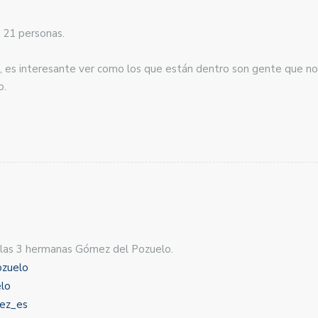
e 21 personas.
s, es interesante ver como los que están dentro son gente que no 
o.
a, las 3 hermanas Gómez del Pozuelo.
ozuelo
elo
mez_es