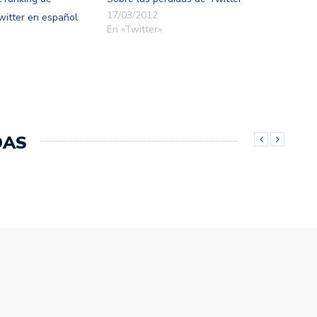
17/03/2012
witter en español
En «Twitter»
DAS