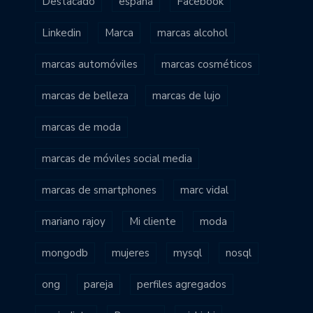
Destacado
españa
Facebook
Linkedin
Marca
marcas alcohol
marcas automóviles
marcas cosméticos
marcas de belleza
marcas de lujo
marcas de moda
marcas de móviles social media
marcas de smartphones
marc vidal
mariano rajoy
Mi cliente
moda
mongodb
mujeres
mysql
nosql
ong
pareja
perfiles agregados