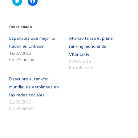
Haz
Haz
clic
clic
para
para
compartir
compartir
en
en
Twitter
Facebook
(Se
(Se
Relacionado
abre
abre
en
en
una
una
Españoles que mejor lo
Alianzo lanza el primer
ventana
ventana
nueva)
nueva)
hacen en Linkedin
ranking mundial de
16/07/2013
VKontakte
En «Alianzo»
02/07/2013
En «Alianzo»
Descubre el ranking
mundial de aerolíneas en
las redes sociales
21/06/2013
En «Alianzo»