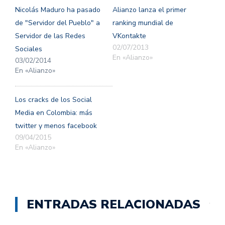
una
una
Nicolás Maduro ha pasado
Alianzo lanza el primer
ventana
ventana
nueva)
nueva)
de "Servidor del Pueblo" a
ranking mundial de
Servidor de las Redes
VKontakte
02/07/2013
Sociales
En «Alianzo»
03/02/2014
En «Alianzo»
Los cracks de los Social
Media en Colombia: más
twitter y menos facebook
09/04/2015
En «Alianzo»
ENTRADAS RELACIONADAS