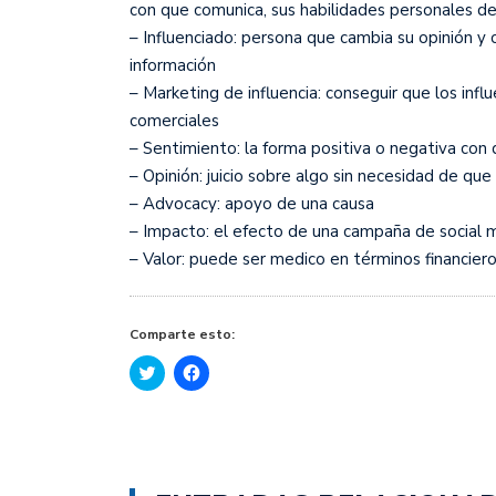
con que comunica, sus habilidades personales de 
– Influenciado: persona que cambia su opinión 
información
– Marketing de influencia: conseguir que los infl
comerciales
– Sentimiento: la forma positiva o negativa con
– Opinión: juicio sobre algo sin necesidad de qu
– Advocacy: apoyo de una causa
– Impacto: el efecto de una campaña de social m
– Valor: puede ser medico en términos financiero
Comparte esto:
Haz
Haz
clic
clic
para
para
compartir
compartir
en
en
Twitter
Facebook
(Se
(Se
abre
abre
en
en