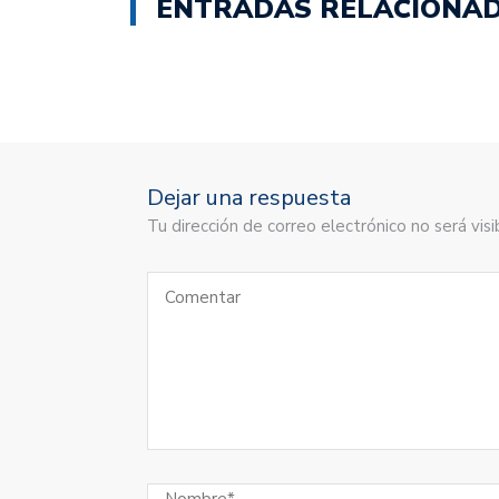
ENTRADAS RELACIONA
una
una
ventana
ventana
nueva)
nueva)
Dejar una respuesta
Tu dirección de correo electrónico no será vi