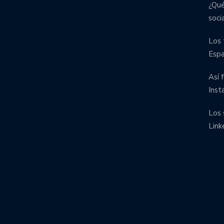
¿Qué
soci
Los 
Esp
Así 
Inst
Los 
Link