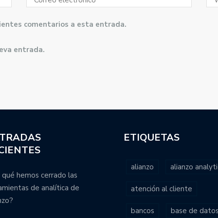
guientes comentarios a esta entrada.
ueva entrada.
TRADAS
ETIQUETAS
CIENTES
alianzo
alianzo analyti
 qué hemos cerrado las
amientas de analítica de
atención al cliente
nzo?
bancos
base de dato