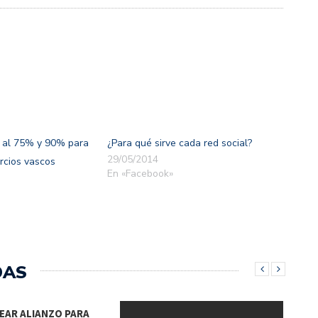
 al 75% y 90% para
¿Para qué sirve cada red social?
29/05/2014
rcios vascos
En «Facebook»
DAS
EAR ALIANZO PARA
DIR