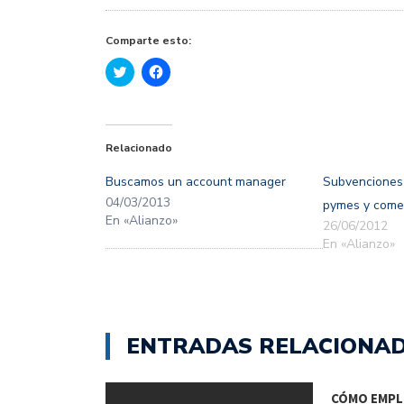
Comparte esto:
Haz
Haz
clic
clic
para
para
compartir
compartir
en
en
Twitter
Facebook
(Se
(Se
Relacionado
abre
abre
en
en
una
una
Buscamos un account manager
Subvenciones
ventana
ventana
nueva)
nueva)
04/03/2013
pymes y come
En «Alianzo»
26/06/2012
En «Alianzo»
ENTRADAS RELACIONA
CÓMO EMPL