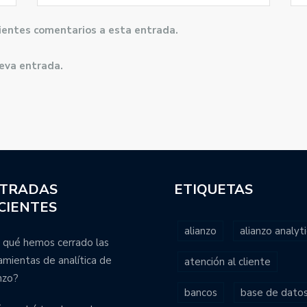
guientes comentarios a esta entrada.
ueva entrada.
TRADAS
ETIQUETAS
CIENTES
alianzo
alianzo analyti
 qué hemos cerrado las
amientas de analítica de
atención al cliente
nzo?
bancos
base de dato