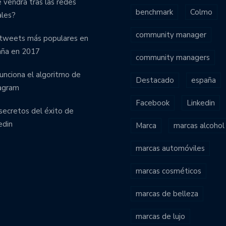
 vendrá tras las redes
benchmark
Colmo
ales?
community manager
tweets más populares en
aña en 2017
community managers
funciona el algoritmo de
Destacado
españa
agram
Facebook
Linkedin
secretos del éxito de
edin
Marca
marcas alcohol
marcas automóviles
marcas cosméticos
marcas de belleza
marcas de lujo