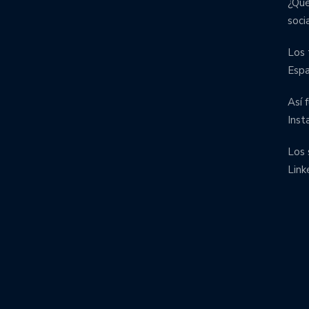
¿Qué
soci
Los 
Esp
Así 
Inst
Los 
Link