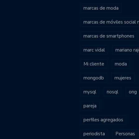
marcas de moda
marcas de móviles social
marcas de smartphones
marc vidal
mariano ra
Mi cliente
moda
mongodb
mujeres
mysql
nosql
ong
pareja
perfiles agregados
periodista
Personas