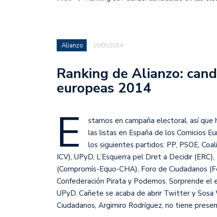
Alianzo
15/05/2014
Ranking de Alianzo: cand
europeas 2014
E
stamos en campaña electoral, así que 
las listas en España de los Comicios 
los siguientes partidos: PP, PSOE, Coa
ICV), UPyD, L’Esquerra pel Dret a Decidir (ERC
(Compromís-Equo-CHA), Foro de Ciudadanos (For
Confederación Pirata y Podemos. Sorprende el es
UPyD. Cañete se acaba de abrir Twitter y Sosa W
Ciudadanos, Argimiro Rodríguez, no tiene presenc