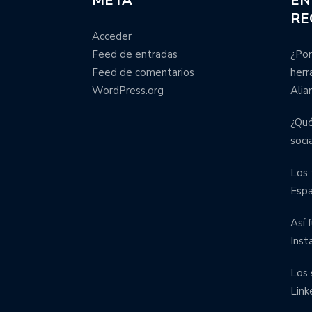
META
EN
RE
Acceder
Feed de entradas
¿Por
Feed de comentarios
herr
WordPress.org
Alia
¿Qué
soci
Los 
Esp
Así 
Inst
Los 
Link