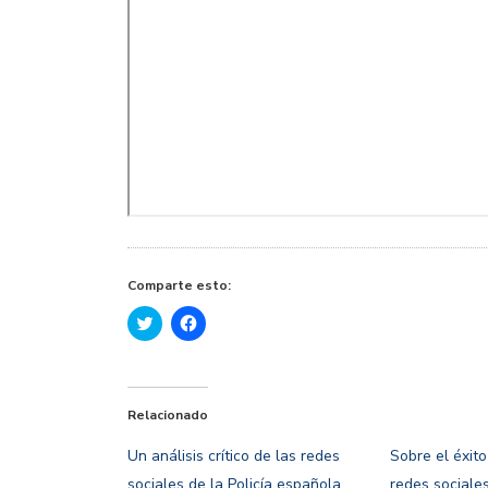
Comparte esto:
Haz
Haz
clic
clic
para
para
compartir
compartir
en
en
Twitter
Facebook
(Se
(Se
Relacionado
abre
abre
en
en
una
una
Un análisis crítico de las redes
Sobre el éxito
ventana
ventana
nueva)
nueva)
sociales de la Policía española
redes sociale