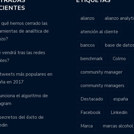
TRADAS
ETIQUETAS
CIENTES
alianzo
alianzo analyti
 qué hemos cerrado las
amientas de analítica de
atención al cliente
nzo?
bancos
base de dato
 vendrá tras las redes
benchmark
Colmo
ales?
community manager
tweets más populares en
aña en 2017
community managers
funciona el algoritmo de
Destacado
españa
agram
Facebook
Linkedin
secretos del éxito de
edin
Marca
marcas alcohol