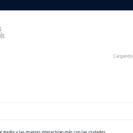
Cargando
al media y las mujeres interactúan más con las ciudades