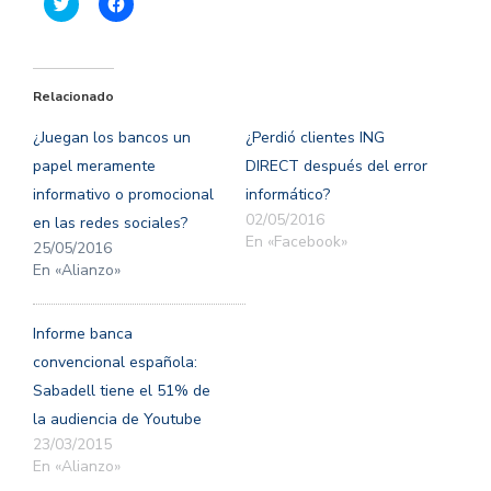
Haz
Haz
clic
clic
para
para
compartir
compartir
en
en
Twitter
Facebook
(Se
(Se
Relacionado
abre
abre
en
en
una
una
¿Juegan los bancos un
¿Perdió clientes ING
ventana
ventana
nueva)
nueva)
papel meramente
DIRECT después del error
informativo o promocional
informático?
02/05/2016
en las redes sociales?
En «Facebook»
25/05/2016
En «Alianzo»
Informe banca
convencional española:
Sabadell tiene el 51% de
la audiencia de Youtube
23/03/2015
En «Alianzo»