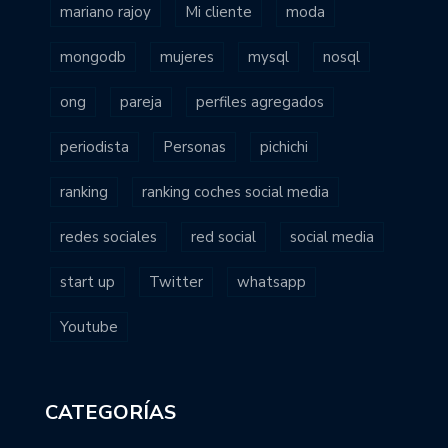
mariano rajoy
Mi cliente
moda
mongodb
mujeres
mysql
nosql
ong
pareja
perfiles agregados
periodista
Personas
pichichi
ranking
ranking coches social media
redes sociales
red social
social media
start up
Twitter
whatsapp
Youtube
CATEGORÍAS