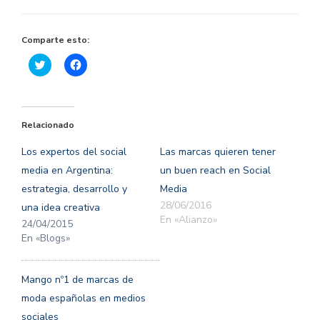
Comparte esto:
Haz
Haz
clic
clic
para
para
compartir
compartir
en
en
Twitter
Facebook
(Se
(Se
Relacionado
abre
abre
en
en
una
una
Los expertos del social
Las marcas quieren tener
ventana
ventana
nueva)
nueva)
media en Argentina:
un buen reach en Social
estrategia, desarrollo y
Media
28/06/2016
una idea creativa
En «Alianzo»
24/04/2015
En «Blogs»
Mango nº1 de marcas de
moda españolas en medios
sociales