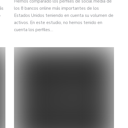
Hemos comparado los perfiles de social media de
ás
los 8 bancos online más importantes de los
o
Estados Unidos teniendo en cuenta su volumen de
activos. En este estudio, no hemos tenido en
cuenta los perfiles…