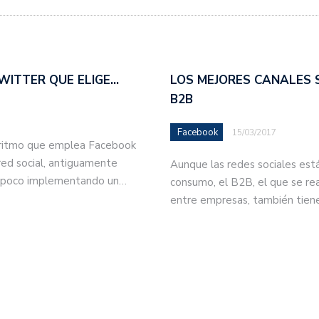
WITTER QUE ELIGE…
LOS MEJORES CANALES 
B2B
Facebook
15/03/2017
goritmo que emplea Facebook
red social, antiguamente
Aunque las redes sociales est
a poco implementando un…
consumo, el B2B, el que se rea
entre empresas, también tiene s