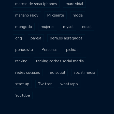
marcas de smartphones
marc vidal
mariano rajoy
Mi cliente
moda
mongodb
mujeres
mysql
nosql
ong
pareja
perfiles agregados
periodista
Personas
pichichi
ranking
ranking coches social media
redes sociales
red social
social media
start up
Twitter
whatsapp
Youtube