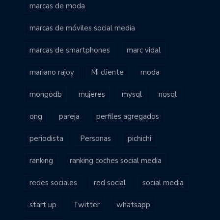
marcas de moda
marcas de móviles social media
marcas de smartphones
marc vidal
mariano rajoy
Mi cliente
moda
mongodb
mujeres
mysql
nosql
ong
pareja
perfiles agregados
periodista
Personas
pichichi
ranking
ranking coches social media
redes sociales
red social
social media
start up
Twitter
whatsapp