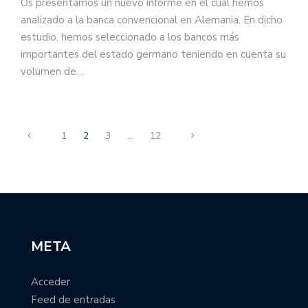
Os presentamos un nuevo informe en el cual hemos
analizado a la banca convencional en Alemania. En dicho
estudio, hemos seleccionado a los bancos más
importantes del estado germano teniendo en cuenta su
volumen de…
1
2
3
…
12
META
Acceder
Feed de entradas