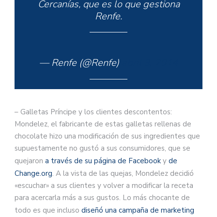
Cercanías, que es lo que gestiona
Renfe.
— Renfe (@Renfe)
abril 3, 2014
– Galletas Príncipe y los clientes descontentos:
Mondelez, el fabricante de estas galletas rellenas de
chocolate hizo una modificación de sus ingredientes que
supuestamente no gustó a sus consumidores, que se
quejaron
a través de su página de Facebook
y
de
Change.org
. A la vista de las quejas, Mondelez decidió
«escuchar» a sus clientes y volver a modificar la receta
para acercarla más a sus gustos. Lo más chocante de
todo es que incluso
diseñó una campaña de marketing