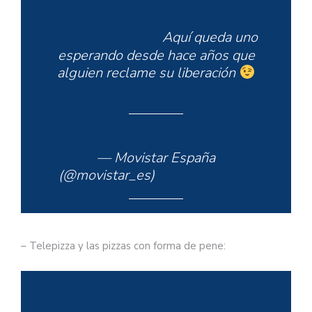
@elmundotoday
Aquí queda uno
esperando desde hace años que
alguien reclame su liberación
pic.twitter.com/FODStmt3hZ
— Movistar España
(@movistar_es)
enero 16, 2014
– Telepizza y las pizzas con forma de pene: