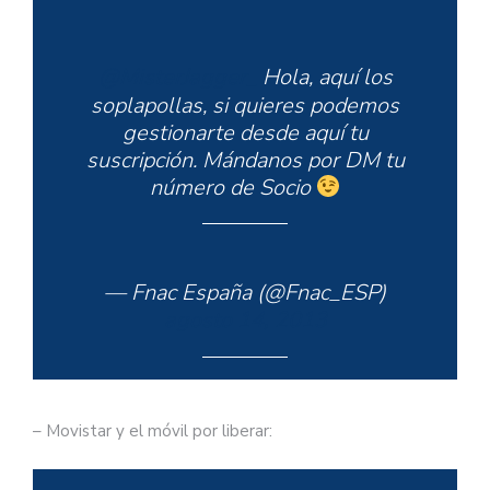
@MisterJagger_
Hola, aquí los
soplapollas, si quieres podemos
gestionarte desde aquí tu
suscripción. Mándanos por DM tu
número de Socio
— Fnac España (@Fnac_ESP)
agosto 14, 2013
– Movistar y el móvil por liberar: