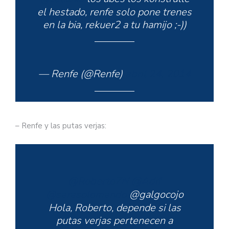
el hestado, renfe solo pone trenes
en la bia, rekuer2 a tu hamijo ;-))
— Renfe (@Renfe)
abril 24, 2014
– Renfe y las putas verjas:
@RobertoZN
@Adif
@sarasolomando
@galgocojo
Hola, Roberto, depende si las
putas verjas pertenecen a