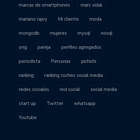
marcas de smartphones
marc vidal
mariano rajoy
Mi cliente
moda
mongodb
mujeres
mysql
nosql
ong
pareja
perfiles agregados
periodista
Personas
pichichi
ranking
ranking coches social media
redes sociales
red social
social media
start up
Twitter
whatsapp
Youtube