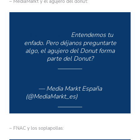
– MediaMarkt y el agujero del dónut:
@lasantacabra
Entendemos tu
enfado. Pero déjanos preguntarte
algo, el agujero del Donut forma
parte del Donut?
— Media Markt España
(@MediaMarkt_es)
julio 3, 2013
– FNAC y los soplapollas: