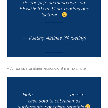
de equipaje de mano que son:
55x40x20 cm. Si no, tendrás que
facturar…
— Vueling Airlines (@vueling)
febrero 3, 2015
– Air Europa también respondió al mismo chiste:
Hola
@BrunoDoracio
, en este
caso solo te cobraríamos
suplemento por chiste repetido