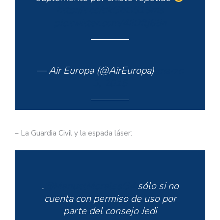
http://t.co/dkGbDS1Sms
pic.twitter.com/4IIDflj68n
— Air Europa (@AirEuropa)
marzo
3, 2015
– La Guardia Civil y la espada láser:
.
@ManuelMoralesG4
sólo si no
cuenta con permiso de uso por
parte del consejo Jedi