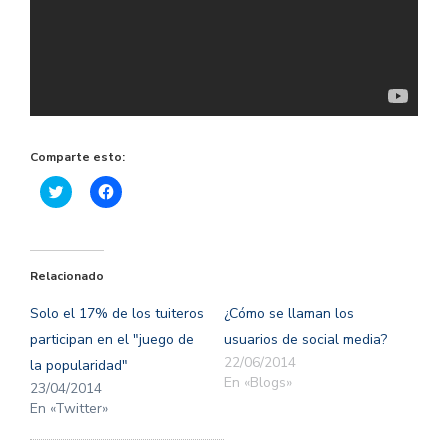
Comparte esto:
Haz
Haz
clic
clic
para
para
compartir
compartir
en
en
Twitter
Facebook
(Se
(Se
Relacionado
abre
abre
en
en
una
una
Solo el 17% de los tuiteros
¿Cómo se llaman los
ventana
ventana
nueva)
nueva)
participan en el "juego de
usuarios de social media?
22/06/2014
la popularidad"
En «Blogs»
23/04/2014
En «Twitter»