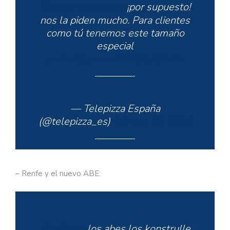
@desertordelarao
¡por supuesto!
nos la piden mucho. Para clientes
como tú tenemos este tamaño
especial
pic.twitter.com/cMQAgQXsBs
— Telepizza España
(@telepizza_es)
febrero 13, 2015
– Renfe y el nuevo ABE:
@calisixd
los abes los konstrulle