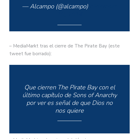
— Alcampo (@alcampo)
diciembre
10, 2014
– MediaMarkt tras el cierre de The Pirate Bay (este
tweet fue borrado):
Que cierren The Pirate Bay con el
último capítulo de Sons of Anarchy
por ver es señal de que Dios no
nos quiere