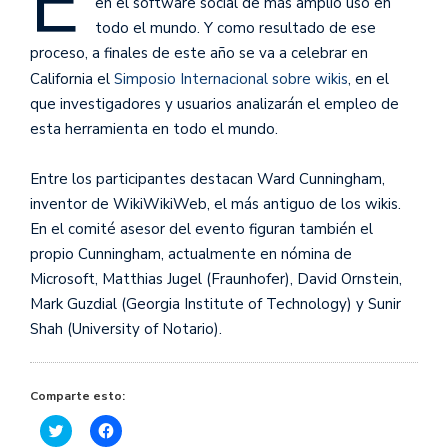
E
en el software social de más amplio uso en
todo el mundo. Y como resultado de ese
proceso, a finales de este año se va a celebrar en
California el
Simposio Internacional sobre wikis
, en el
que investigadores y usuarios analizarán el empleo de
esta herramienta en todo el mundo.
Entre los participantes destacan Ward Cunningham,
inventor de WikiWikiWeb, el más antiguo de los wikis.
En el comité asesor del evento figuran también el
propio Cunningham, actualmente en nómina de
Microsoft, Matthias Jugel (Fraunhofer), David Ornstein,
Mark Guzdial (Georgia Institute of Technology) y Sunir
Shah (University of Notario).
Comparte esto:
Haz
Haz
clic
clic