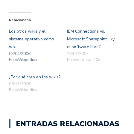
para
para
compartir
compartir
en
en
Twitter
Facebook
(Se
(Se
Relacionado
abre
abre
en
en
una
una
Los otros wikis y el
IBM Connections vs.
ventana
ventana
nueva)
nueva)
sistema operativo como
Microsoft Sharepoint… ¿y
wiki
el software libre?
03/04/2006
23/01/2007
En «Wikipedia»
En «Empresa 2.0»
¿Por qué creo en los wikis?
05/11/2006
En «Wikipedia»
ENTRADAS RELACIONADAS