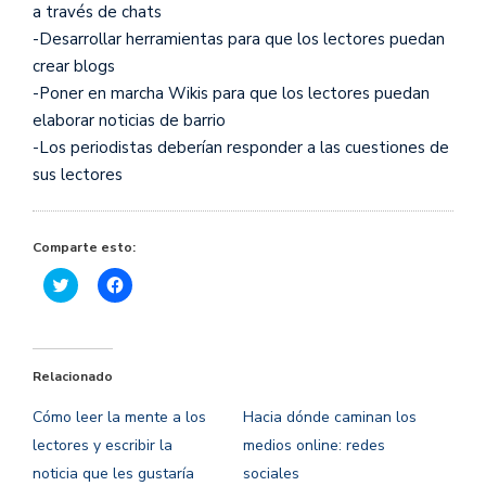
a través de chats
-Desarrollar herramientas para que los lectores puedan
crear blogs
-Poner en marcha Wikis para que los lectores puedan
elaborar noticias de barrio
-Los periodistas deberían responder a las cuestiones de
sus lectores
Comparte esto:
Haz
Haz
clic
clic
para
para
compartir
compartir
en
en
Twitter
Facebook
(Se
(Se
Relacionado
abre
abre
en
en
una
una
Cómo leer la mente a los
Hacia dónde caminan los
ventana
ventana
nueva)
nueva)
lectores y escribir la
medios online: redes
noticia que les gustaría
sociales