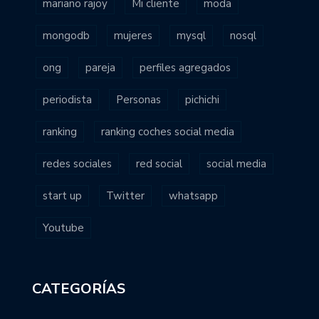
mariano rajoy
Mi cliente
moda
mongodb
mujeres
mysql
nosql
ong
pareja
perfiles agregados
periodista
Personas
pichichi
ranking
ranking coches social media
redes sociales
red social
social media
start up
Twitter
whatsapp
Youtube
CATEGORÍAS