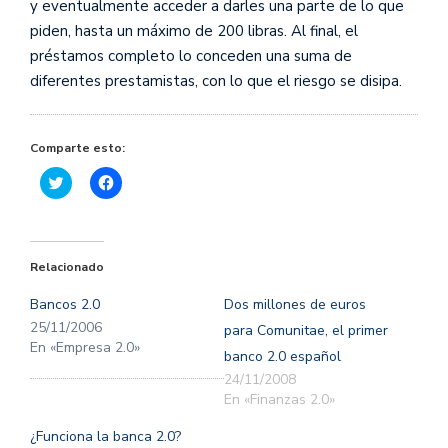
y eventualmente acceder a darles una parte de lo que
piden, hasta un máximo de 200 libras. Al final, el
préstamos completo lo conceden una suma de
diferentes prestamistas, con lo que el riesgo se disipa.
Comparte esto:
Haz
Haz
clic
clic
para
para
compartir
compartir
en
en
Twitter
Facebook
(Se
(Se
Relacionado
abre
abre
en
en
una
una
Bancos 2.0
Dos millones de euros
ventana
ventana
nueva)
nueva)
25/11/2006
para Comunitae, el primer
En «Empresa 2.0»
banco 2.0 español
24/11/2008
En «Finanzas 2.0»
¿Funciona la banca 2.0?