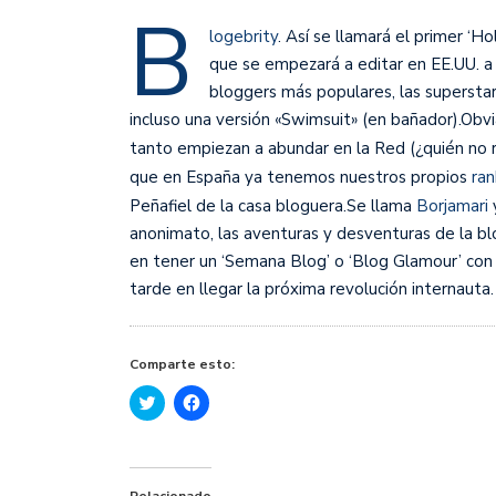
B
logebrity
. Así se llamará el primer ‘Ho
que se empezará a editar en EE.UU. a 
bloggers más populares, las superstar
incluso una versión «Swimsuit» (en bañador).
Obvi
tanto empiezan a abundar en la Red (¿quién no 
que en España ya tenemos nuestros propios
ran
Peñafiel de la casa bloguera.Se llama
Borjamari
anonimato, las aventuras y desventuras de la b
en tener un ‘Semana Blog’ o ‘Blog Glamour’ con 
tarde en llegar la próxima revolución internauta.
Comparte esto:
Haz
Haz
clic
clic
para
para
compartir
compartir
en
en
Twitter
Facebook
(Se
(Se
Relacionado