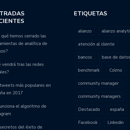
TRADAS
ETIQUETAS
CIENTES
alianzo
alianzo analyti
 qué hemos cerrado las
amientas de analítica de
atención al cliente
nzo?
bancos
base de dato
 vendrá tras las redes
benchmark
Colmo
ales?
community manager
tweets más populares en
aña en 2017
community managers
funciona el algoritmo de
Destacado
españa
agram
Facebook
Linkedin
secretos del éxito de