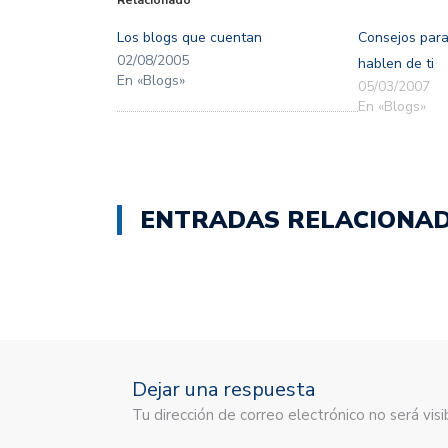
abre
abre
en
en
una
una
Los blogs que cuentan
Consejos para
ventana
ventana
nueva)
nueva)
02/08/2005
hablen de ti
En «Blogs»
05/03/2007
En «Blogs»
ENTRADAS RELACIONA
Dejar una respuesta
Tu dirección de correo electrónico no será vi