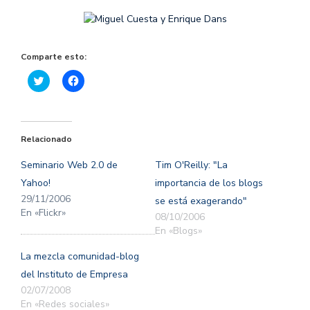
Comparte esto:
Haz
Haz
clic
clic
para
para
compartir
compartir
en
en
Twitter
Facebook
(Se
(Se
Relacionado
abre
abre
en
en
una
una
Seminario Web 2.0 de
Tim O'Reilly: "La
ventana
ventana
nueva)
nueva)
Yahoo!
importancia de los blogs
29/11/2006
se está exagerando"
En «Flickr»
08/10/2006
En «Blogs»
La mezcla comunidad-blog
del Instituto de Empresa
02/07/2008
En «Redes sociales»