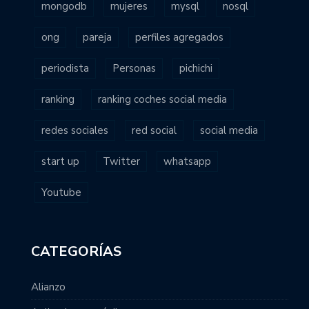
mongodb
mujeres
mysql
nosql
ong
pareja
perfiles agregados
periodista
Personas
pichichi
ranking
ranking coches social media
redes sociales
red social
social media
start up
Twitter
whatsapp
Youtube
CATEGORÍAS
Alianzo