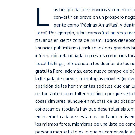
L
as búsquedas de servicios y comercios 
convertir en breve en un próspero negoc
gente como ‘Páginas Amarillas’, y dentr
Local
‘. Por ejemplo, si buscamos ‘
italian restau
italianos en cierta zona de Miami, todos deseos
anuncios publicitarios). Incluso los dos grandes
información relacionada con estos comercios loca
Local Listings
‘, ofreciendo a los dueños de los 
gratuita.
Pero, además, este nuevo campo de bús
la llegada de nuevas tecnologías móviles (nuevos
aparición de las herramientas sociales que dan l
restaurante o a un taller mecánico porque se l
cosas similares, aunque en muchas de las ocasio
conozcamos (todavía hay que desarrollar sistema
en Internet cada vez estamos confiando más en 
los mismos foros, miembros de una lista de cor
personalmente.Esto es lo que ha comenzado a des