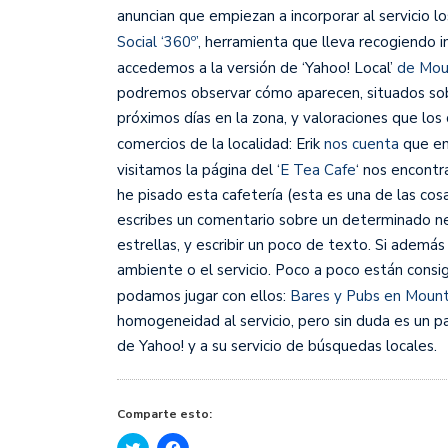
anuncian que empiezan a incorporar al servicio l
Social ‘360º’
, herramienta que lleva recogiendo 
accedemos a la versión de ‘Yahoo! Local’
de Moun
podremos observar cómo aparecen, situados sob
próximos días en la zona, y valoraciones que lo
comercios de la localidad: Erik
nos cuenta
que en
visitamos la página del ‘
E Tea Cafe
‘ nos encontr
he pisado esta cafetería (esta es una de las co
escribes un comentario sobre un determinado neg
estrellas, y escribir un poco de texto. Si ademá
ambiente o el servicio. Poco a poco están consi
podamos jugar con ellos:
Bares y Pubs en Mount
homogeneidad al servicio, pero sin duda es un 
de Yahoo! y a su servicio de búsquedas locales.
Comparte esto:
Haz
Haz