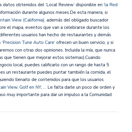
os datos obtenidos del ‘Local Review’ disponible en ‘
la Red
información durante algunos meses.De esta manera, si
tain View (California)
, además del obligado buscador
re el mapa, eventos que van a celebrarse durante los
s diferentes usuarios han hecho de restaurantes y demás
 ‘
Precision Tune Auto Care
‘ ofrecen un buen servicio, y si
aremos con otras dos opiniones. Incluida la mía, que nunca
sas que tienen que mejorar estos sistemas).Cuando
ocio local, puedes calificarlo con un rango de hasta 5
s es un restaurante puedes puntar también la comida, el
guiendo llenarlo de contenidos para que los usuarios
ain View
,
Golf en NY
, … Le falta darle un poco de orden y
paso muy importante para dar un impulso a la Comunidad