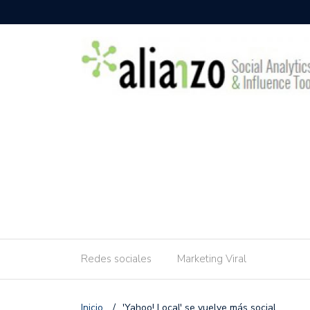
Redes sociales
Marketing Viral
Inicio
/
'Yahoo! Local' se vuelve más social