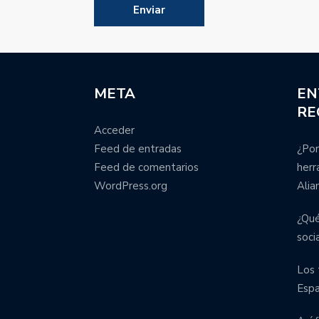
META
EN
RE
Acceder
Feed de entradas
¿Por
Feed de comentarios
herr
WordPress.org
Alia
¿Qué
soci
Los 
Esp