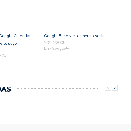
Google Calendar',
Google Base y el comercio social
20/11/2005
e el suyo
En «Google+»
.0»
DAS