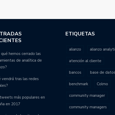
TRADAS
ETIQUETAS
CIENTES
alianzo
alianzo analyti
 qué hemos cerrado las
amientas de analítica de
atención al cliente
nzo?
bancos
base de dato
 vendrá tras las redes
benchmark
Colmo
ales?
community manager
tweets más populares en
aña en 2017
community managers