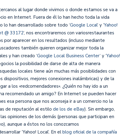
cercanos al lugar donde vivimos o donde estamos se va a
io en Internet. Fuera de él lo han hecho toda la vida
o lo han desarrollado sobre todo ‘
Google Local
‘ y ‘
Yahoo!
rant @ 33172
‘, nos encontraremos con variosrestaurantes
os por aparecer en los resultados (incluso mediante
 buscadores también quieren organizar mejor toda la
les y han creado ‘
Google Local Business Center
‘ y ‘
Yahoo!
negocios la posibilidad de darse de alta de manera
quedas locales tiene aún muchas más posibilidades con
 dispositivos, mejores conexiones inalámbricas) y de la
ugar a los «redcomendadores». ¿Quién no hay ido a un
o ha recomendado un amigo? En Internet se pueden hacer
nes esa persona que nos aconseja ir a un comercio no la
s de reputación al estilo
de los de eBay
). Sin embargo,
las opiniones de los demás (personas que participan en
reo), aunque a éstos no los conozcamos
arrollar ‘Yahoo! Local’. En el
blog oficial de la compañía