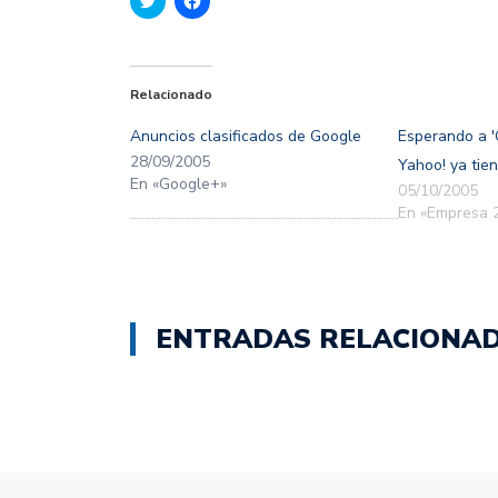
clic
clic
para
para
compartir
compartir
en
en
Twitter
Facebook
(Se
(Se
Relacionado
abre
abre
en
en
una
una
Anuncios clasificados de Google
Esperando a '
ventana
ventana
nueva)
nueva)
28/09/2005
Yahoo! ya tien
En «Google+»
05/10/2005
En «Empresa 2
ENTRADAS RELACIONA