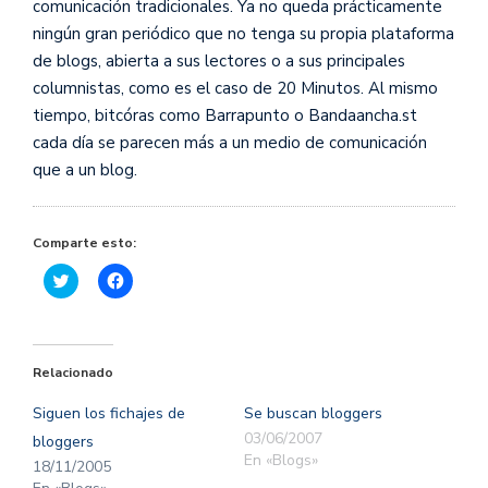
comunicación tradicionales. Ya no queda prácticamente
ningún gran periódico que no tenga su propia plataforma
de blogs, abierta a sus lectores o a sus principales
columnistas, como es el caso de 20 Minutos. Al mismo
tiempo, bitcóras como Barrapunto o Bandaancha.st
cada día se parecen más a un medio de comunicación
que a un blog.
Comparte esto:
Haz
Haz
clic
clic
para
para
compartir
compartir
en
en
Twitter
Facebook
(Se
(Se
Relacionado
abre
abre
en
en
una
una
Siguen los fichajes de
Se buscan bloggers
ventana
ventana
nueva)
nueva)
03/06/2007
bloggers
En «Blogs»
18/11/2005