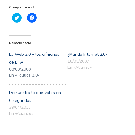
Comparte esto:
Haz
Haz
clic
clic
para
para
compartir
compartir
en
en
Twitter
Facebook
(Se
(Se
Relacionado
abre
abre
en
en
una
una
La Web 2.0 y los crímenes
¿Mundo Internet 2.0?
ventana
ventana
nueva)
nueva)
18/05/2007
de ETA
En «Alianzo»
08/03/2008
En «Política 2.0»
Demuestra lo que vales en
6 segundos
29/04/2013
En «Alianzo»