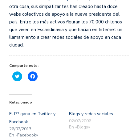
otra cosa, sus simpatizantes han creado hasta doce
webs colectivos de apoyo a la nueva presidenta del
país. Entre los más activos figuran los 70.000 chilenos
que viven en Escandinavia y que hacían en Internet un
llamamiento a crear redes sociales de apoyo en cada
ciudad.
Comparte esto:
Haz
Haz
clic
clic
para
para
compartir
compartir
en
en
Twitter
Facebook
(Se
(Se
Relacionado
abre
abre
en
en
una
una
El PP gana en Twitter y
Blogs y redes sociales
ventana
ventana
nueva)
nueva)
02/07/2006
Facebook
En «Blogs»
26/02/2013
En «Facebook»