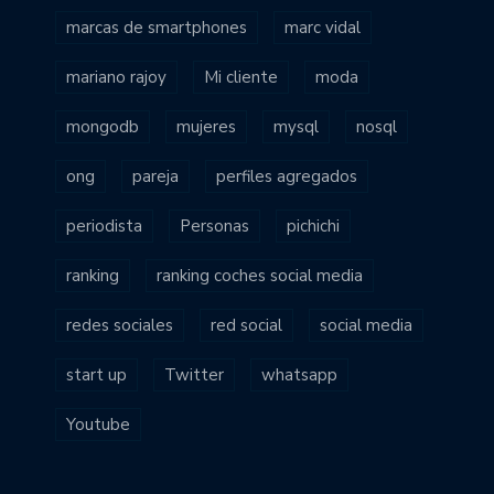
marcas de smartphones
marc vidal
mariano rajoy
Mi cliente
moda
mongodb
mujeres
mysql
nosql
ong
pareja
perfiles agregados
periodista
Personas
pichichi
ranking
ranking coches social media
redes sociales
red social
social media
start up
Twitter
whatsapp
Youtube