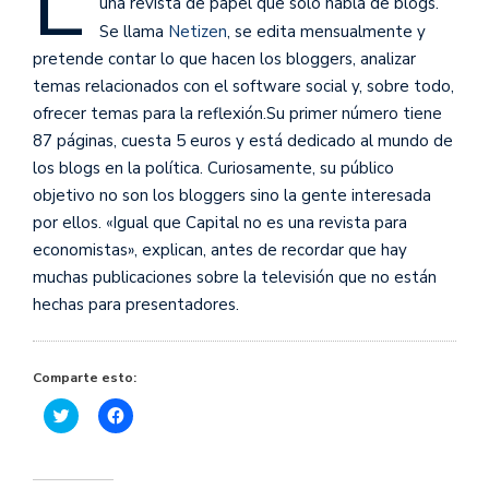
L
una revista de papel que sólo habla de blogs.
Se llama
Netizen
, se edita mensualmente y
pretende contar lo que hacen los bloggers, analizar
temas relacionados con el software social y, sobre todo,
ofrecer temas para la reflexión.
Su primer número tiene
87 páginas, cuesta 5 euros y está dedicado al mundo de
los blogs en la política. Curiosamente, su público
objetivo no son los bloggers sino la gente interesada
por ellos. «Igual que Capital no es una revista para
economistas», explican, antes de recordar que hay
muchas publicaciones sobre la televisión que no están
hechas para presentadores.
Comparte esto:
Haz
Haz
clic
clic
para
para
compartir
compartir
en
en
Twitter
Facebook