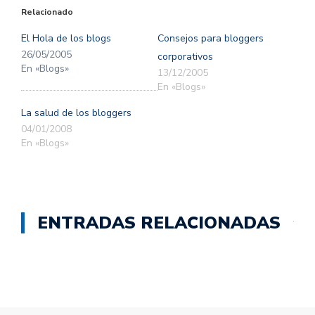
(Se
(Se
Relacionado
abre
abre
en
en
una
una
El Hola de los blogs
Consejos para bloggers
ventana
ventana
nueva)
nueva)
26/05/2005
corporativos
En «Blogs»
13/12/2005
En «Blogs»
La salud de los bloggers
04/01/2008
En «Blogs»
ENTRADAS RELACIONADAS