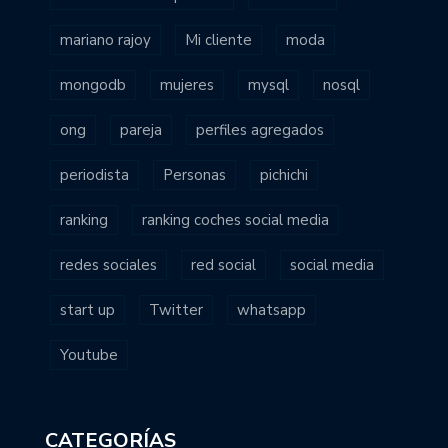
mariano rajoy
Mi cliente
moda
mongodb
mujeres
mysql
nosql
ong
pareja
perfiles agregados
periodista
Personas
pichichi
ranking
ranking coches social media
redes sociales
red social
social media
start up
Twitter
whatsapp
Youtube
CATEGORÍAS