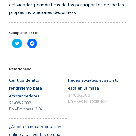
actividades periodísticas de los participantes desde las
propias instalaciones deportivas.
Comparte esto:
Haz
Haz
clic
clic
para
para
compartir
compartir
en
en
Twitter
Facebook
(Se
(Se
Relacionado
abre
abre
en
en
una
una
Centros de alto
Redes sociales: el secreto
ventana
ventana
nueva)
nueva)
rendimiento para
está en la masa
14/08/2008
emprendedores
En «Redes sociales»
21/08/2008
En «Empresa 2.0»
¿Afecta la mala reputación
online a las ventas de una