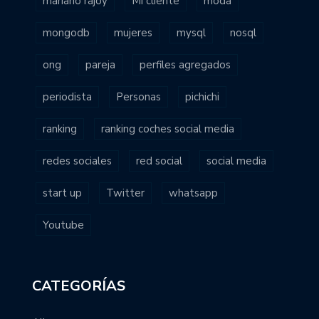
mariano rajoy
Mi cliente
moda
mongodb
mujeres
mysql
nosql
ong
pareja
perfiles agregados
periodista
Personas
pichichi
ranking
ranking coches social media
redes sociales
red social
social media
start up
Twitter
whatsapp
Youtube
CATEGORÍAS