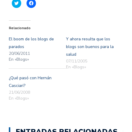
Haz
Haz
clic
clic
para
para
compartir
compartir
en
en
Twitter
Facebook
(Se
(Se
Relacionado
abre
abre
en
en
una
una
El boom de los blogs de
Y ahora resulta que los
ventana
ventana
nueva)
nueva)
parados
blogs son buenos para la
20/06/2011
salud
En «Blogs»
07/11/2005
En «Blogs»
¿Qué pasó con Hernán
Casciari?
21/06/2008
En «Blogs»
ENTRADAS RELACIONADAS