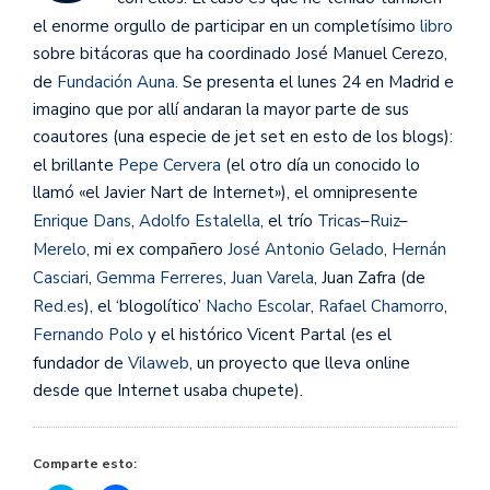
el enorme orgullo de participar en un completísimo
libro
sobre bitácoras que ha coordinado José Manuel Cerezo,
de
Fundación Auna
. Se presenta el lunes 24 en Madrid e
imagino que por allí andaran la mayor parte de sus
coautores (una especie de jet set en esto de los blogs):
el brillante
Pepe Cervera
(el otro día un conocido lo
llamó «el Javier Nart de Internet»), el omnipresente
Enrique Dans
,
Adolfo Estalella
, el trío
Tricas
–
Ruiz
–
Merelo
, mi ex compañero
José Antonio Gelado
,
Hernán
Casciari
,
Gemma Ferreres
,
Juan Varela
, Juan Zafra (de
Red.es
), el ‘blogolítico’
Nacho Escolar
,
Rafael Chamorro
,
Fernando Polo
y el histórico Vicent Partal (es el
fundador de
Vilaweb
, un proyecto que lleva online
desde que Internet usaba chupete).
Comparte esto: