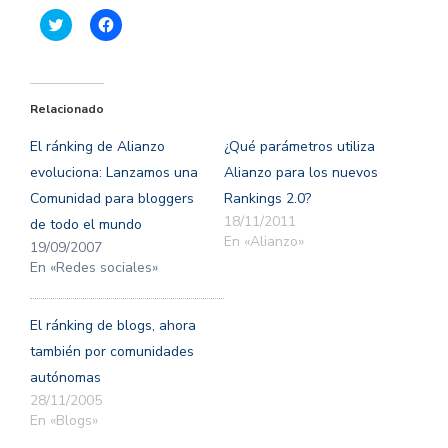
Haz
Haz
clic
clic
para
para
compartir
compartir
en
en
Twitter
Facebook
(Se
(Se
Relacionado
abre
abre
en
en
una
una
El ránking de Alianzo
¿Qué parámetros utiliza
ventana
ventana
nueva)
nueva)
evoluciona: Lanzamos una
Alianzo para los nuevos
Comunidad para bloggers
Rankings 2.0?
18/11/2011
de todo el mundo
En «Alianzo»
19/09/2007
En «Redes sociales»
El ránking de blogs, ahora
también por comunidades
autónomas
28/11/2005
En «Blogs»