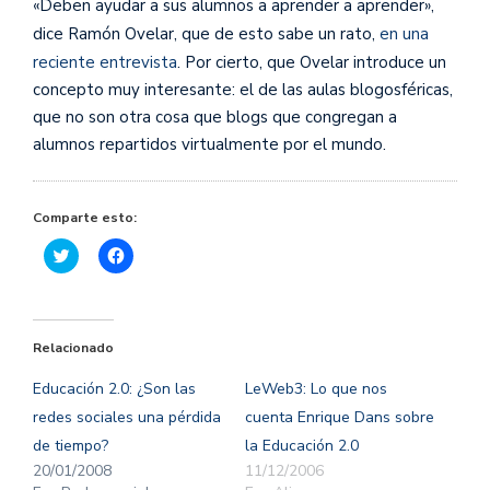
«Deben ayudar a sus alumnos a aprender a aprender»,
dice Ramón Ovelar, que de esto sabe un rato,
en una
reciente entrevista
. Por cierto, que Ovelar introduce un
concepto muy interesante: el de las aulas blogosféricas,
que no son otra cosa que blogs que congregan a
alumnos repartidos virtualmente por el mundo.
Comparte esto:
Haz
Haz
clic
clic
para
para
compartir
compartir
en
en
Twitter
Facebook
(Se
(Se
Relacionado
abre
abre
en
en
una
una
Educación 2.0: ¿Son las
LeWeb3: Lo que nos
ventana
ventana
nueva)
nueva)
redes sociales una pérdida
cuenta Enrique Dans sobre
de tiempo?
la Educación 2.0
20/01/2008
11/12/2006