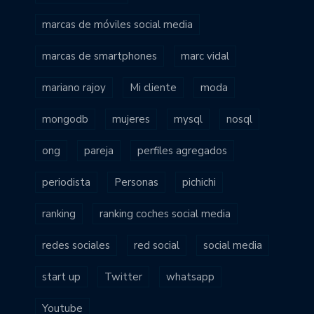
marcas de móviles social media
marcas de smartphones
marc vidal
mariano rajoy
Mi cliente
moda
mongodb
mujeres
mysql
nosql
ong
pareja
perfiles agregados
periodista
Personas
pichichi
ranking
ranking coches social media
redes sociales
red social
social media
start up
Twitter
whatsapp
Youtube