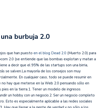
 una burbuja 2.0
nsejos que han puesto
en el blog Dead 2.0
(Muerto 2.0) para
ocom 2.0 (se entiende que las bombas explotan y matan a
iene a decir que el 95% de las startups son una birria,
ás se salven.
La mayoría de los consejos son muy
rcialmente. En cualquier caso, todo se puede resumir en
ue no hay que meterse en la Web 2.0 pensando sólo en
 pies en la tierra.1. Tener un modelo de ingresos
undir un hobby con un negocio.2. Ser un negocio completo
tro. Esto es especialmente aplicable a las redes sociales
. Hay que llegar a la gente de verdad y no sólo a los