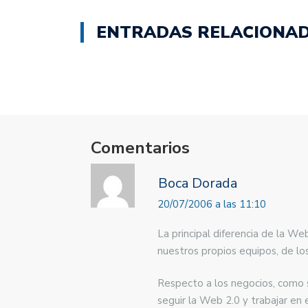
(Se
(Se
abre
abre
en
en
ENTRADAS RELACIONA
una
una
ventana
ventana
nueva)
nueva)
Comentarios
Boca Dorada
20/07/2006 a las 11:10
La principal diferencia de la 
nuestros propios equipos, de los
Respecto a los negocios, como s
seguir la Web 2.0 y trabajar en 