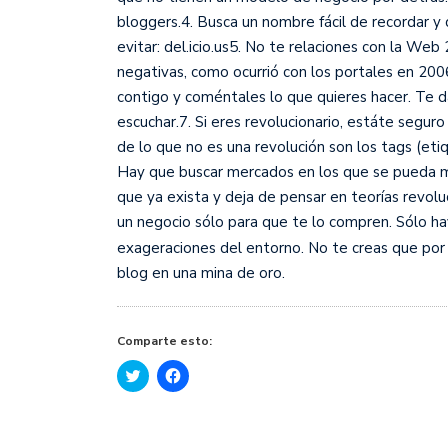
bloggers.4. Busca un nombre fácil de recordar y 
evitar: del.icio.us5. No te relaciones con la W
negativas, como ocurrió con los portales en 20
contigo y coméntales lo que quieres hacer. Te da
escuchar.7. Si eres revolucionario, estáte segur
de lo que no es una revolución son los tags (eti
Hay que buscar mercados en los que se pueda me
que ya exista y deja de pensar en teorías revol
un negocio sólo para que te lo compren. Sólo ha
exageraciones del entorno. No te creas que por
blog en una mina de oro.
Comparte esto:
Haz
Haz
clic
clic
para
para
compartir
compartir
en
en
Twitter
Facebook