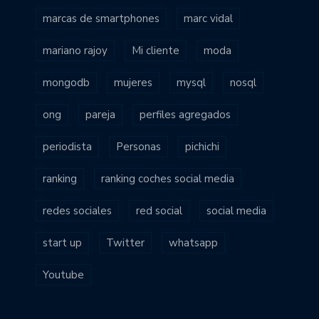
marcas de smartphones
marc vidal
mariano rajoy
Mi cliente
moda
mongodb
mujeres
mysql
nosql
ong
pareja
perfiles agregados
periodista
Personas
pichichi
ranking
ranking coches social media
redes sociales
red social
social media
start up
Twitter
whatsapp
Youtube