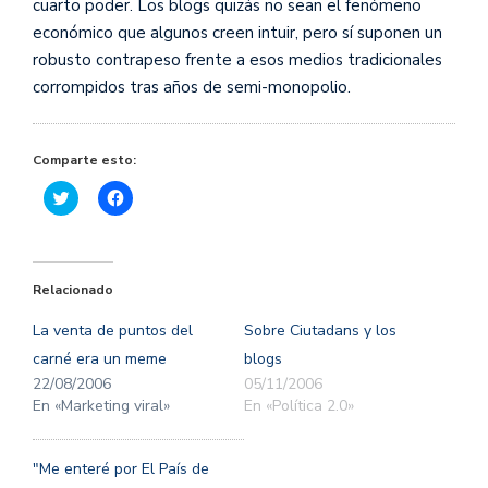
cuarto poder. Los blogs quizás no sean el fenómeno
económico que algunos creen intuir, pero sí suponen un
robusto contrapeso frente a esos medios tradicionales
corrompidos tras años de semi-monopolio.
Comparte esto:
Haz
Haz
clic
clic
para
para
compartir
compartir
en
en
Twitter
Facebook
(Se
(Se
Relacionado
abre
abre
en
en
una
una
La venta de puntos del
Sobre Ciutadans y los
ventana
ventana
nueva)
nueva)
carné era un meme
blogs
22/08/2006
05/11/2006
En «Marketing viral»
En «Política 2.0»
"Me enteré por El País de