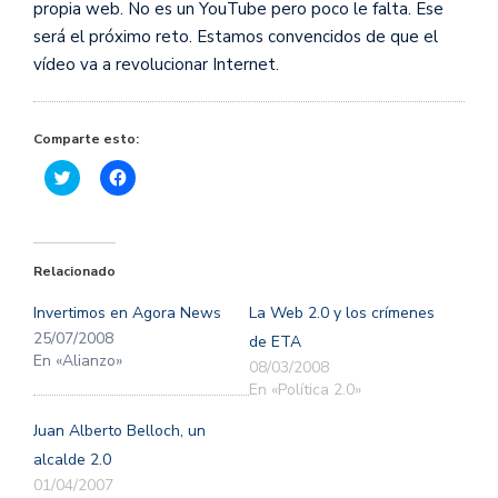
propia web. No es un YouTube pero poco le falta. Ese
será el próximo reto. Estamos convencidos de que el
vídeo va a revolucionar Internet.
Comparte esto:
Haz
Haz
clic
clic
para
para
compartir
compartir
en
en
Twitter
Facebook
(Se
(Se
Relacionado
abre
abre
en
en
una
una
Invertimos en Agora News
La Web 2.0 y los crímenes
ventana
ventana
nueva)
nueva)
25/07/2008
de ETA
En «Alianzo»
08/03/2008
En «Política 2.0»
Juan Alberto Belloch, un
alcalde 2.0
01/04/2007