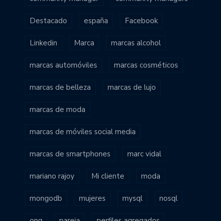
Destacado
españa
Facebook
Linkedin
Marca
marcas alcohol
marcas automóviles
marcas cosméticos
marcas de belleza
marcas de lujo
marcas de moda
marcas de móviles social media
marcas de smartphones
marc vidal
mariano rajoy
Mi cliente
moda
mongodb
mujeres
mysql
nosql
ong
pareja
perfiles agregados