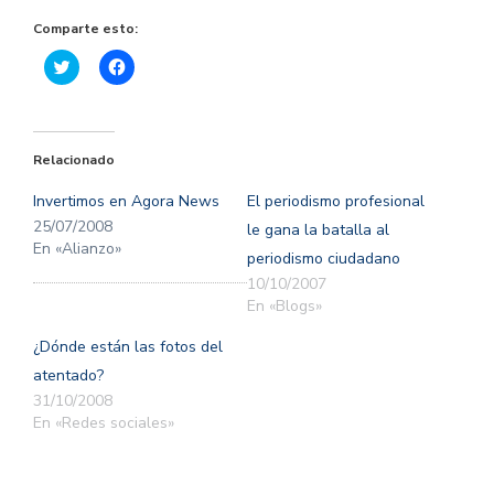
Comparte esto:
Haz
Haz
clic
clic
para
para
compartir
compartir
en
en
Twitter
Facebook
(Se
(Se
Relacionado
abre
abre
en
en
una
una
Invertimos en Agora News
El periodismo profesional
ventana
ventana
nueva)
nueva)
25/07/2008
le gana la batalla al
En «Alianzo»
periodismo ciudadano
10/10/2007
En «Blogs»
¿Dónde están las fotos del
atentado?
31/10/2008
En «Redes sociales»