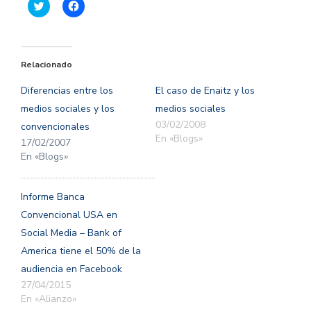
Haz
Haz
clic
clic
para
para
compartir
compartir
en
en
Twitter
Facebook
(Se
(Se
Relacionado
abre
abre
en
en
una
una
Diferencias entre los
El caso de Enaitz y los
ventana
ventana
nueva)
nueva)
medios sociales y los
medios sociales
03/02/2008
convencionales
En «Blogs»
17/02/2007
En «Blogs»
Informe Banca
Convencional USA en
Social Media – Bank of
America tiene el 50% de la
audiencia en Facebook
27/04/2015
En «Alianzo»