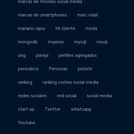
marcas de móviles social media
marcas de smartphones
marc vidal
mariano rajoy
Mi cliente
moda
mongodb
mujeres
mysql
nosql
ong
pareja
perfiles agregados
periodista
Personas
pichichi
ranking
ranking coches social media
redes sociales
red social
social media
start up
Twitter
whatsapp
Youtube