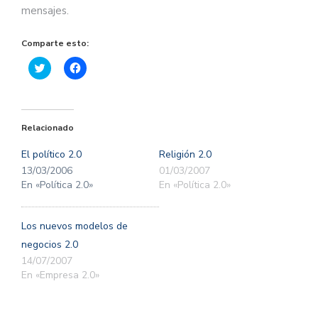
mensajes.
Comparte esto:
Haz
Haz
clic
clic
para
para
compartir
compartir
en
en
Twitter
Facebook
(Se
(Se
Relacionado
abre
abre
en
en
una
una
El político 2.0
Religión 2.0
ventana
ventana
nueva)
nueva)
13/03/2006
01/03/2007
En «Política 2.0»
En «Política 2.0»
Los nuevos modelos de
negocios 2.0
14/07/2007
En «Empresa 2.0»