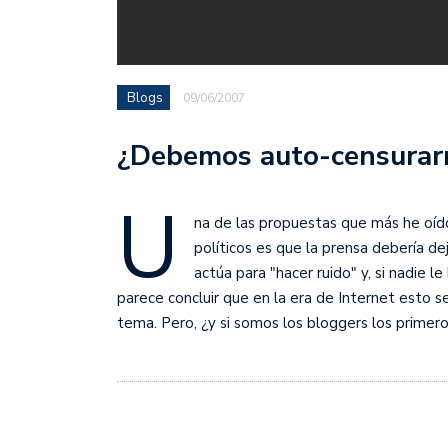
Blogs
09/06/2007
¿Debemos auto-censurarn
U
na de las propuestas que más he oído
políticos es que la prensa debería d
actúa para "hacer ruido" y, si nadie l
parece concluir que en la era de Internet esto se
tema. Pero, ¿y si somos los bloggers los prime