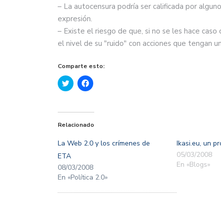
– La autocensura podría ser calificada por algun
expresión.
– Existe el riesgo de que, si no se les hace cas
el nivel de su "ruido" con acciones que tengan 
Comparte esto:
Haz
Haz
clic
clic
para
para
compartir
compartir
en
en
Twitter
Facebook
(Se
(Se
Relacionado
abre
abre
en
en
una
una
La Web 2.0 y los crímenes de
Ikasi.eu, un p
ventana
ventana
nueva)
nueva)
05/03/2008
ETA
En «Blogs»
08/03/2008
En «Política 2.0»