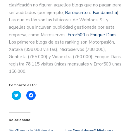
clasificación no figuran aquellos blogs que no pagan para
ser auditados (por ejemplo,
Barrapunto
o
Bandaancha
).
Las que están son las bitácoras de Weblogs, SL y
aquellas que incluyen publicidad gestionada por esta
empresa, como Microsiervos,
Error500
o
Enrique Dans
.
Los primeros blogs de este ranking son Motorpasión,
Xataka (898.000 visitas), Microsiervos (788.000),
Genbeta (765.000) y Vidaextra (760.000). Enrique Dans
registra 78.115 visitas únicas mensuales y Error500 unas
156.000.
Comparte esto:
Haz
Haz
clic
clic
para
para
compartir
compartir
en
en
Twitter
Facebook
(Se
(Se
Relacionado
abre
abre
en
en
una
una
YouTube y la Wikipedia
Los "medidores" Nielsen y