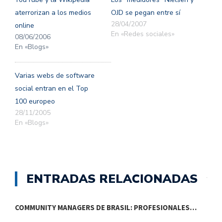
ventana
ventana
nueva)
nueva)
aterrorizan a los medios
OJD se pegan entre sí
28/04/2007
online
En «Redes sociales»
08/06/2006
En «Blogs»
Varias webs de software
social entran en el Top
100 europeo
28/11/2005
En «Blogs»
ENTRADAS RELACIONADAS
COMMUNITY MANAGERS DE BRASIL: PROFESIONALES…