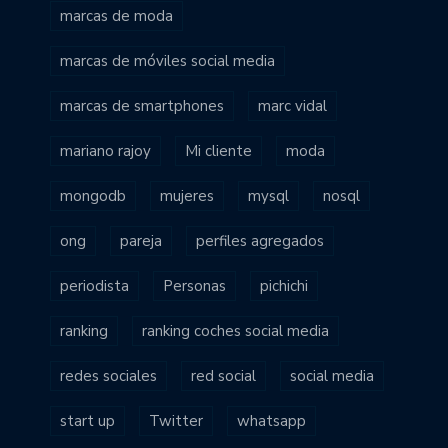
marcas de moda
marcas de móviles social media
marcas de smartphones
marc vidal
mariano rajoy
Mi cliente
moda
mongodb
mujeres
mysql
nosql
ong
pareja
perfiles agregados
periodista
Personas
pichichi
ranking
ranking coches social media
redes sociales
red social
social media
start up
Twitter
whatsapp