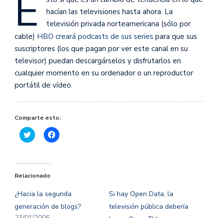
E
hacían las televisiones hasta ahora. La
televisión privada norteamericana (sólo por
cable)
HBO creará podcasts de sus series
para que sus
suscriptores (los que pagan por ver este canal en su
televisor) puedan descargárselos y disfrutarlos en
cualquier momento en su ordenador o un reproductor
portátil de vídeo.
Comparte esto:
Haz
Haz
clic
clic
para
para
compartir
compartir
en
en
Twitter
Facebook
(Se
(Se
Relacionado
abre
abre
en
en
una
una
¿Hacia la segunda
Si hay Open Data, la
ventana
ventana
nueva)
nueva)
generación de blogs?
televisión pública debería
23/01/2006